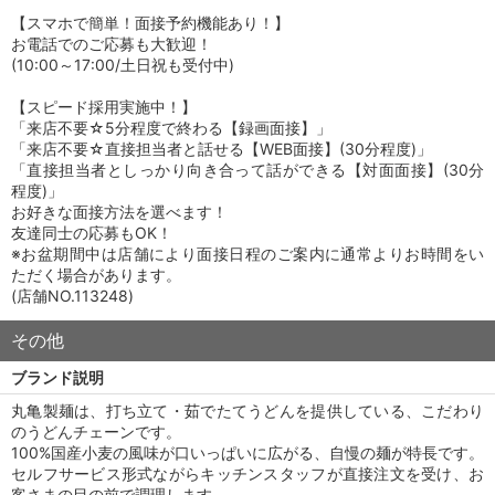
【スマホで簡単！面接予約機能あり！】
お電話でのご応募も大歓迎！
(10:00～17:00/土日祝も受付中)
【スピード採用実施中！】
「来店不要☆5分程度で終わる【録画面接】」
「来店不要☆直接担当者と話せる【WEB面接】(30分程度)」
「直接担当者としっかり向き合って話ができる【対面面接】(30分
程度)」
お好きな面接方法を選べます！
友達同士の応募もOK！
※お盆期間中は店舗により面接日程のご案内に通常よりお時間をい
ただく場合があります。
(店舗NO.113248)
その他
ブランド説明
丸亀製麺は、打ち立て・茹でたてうどんを提供している、こだわり
のうどんチェーンです。
100%国産小麦の風味が口いっぱいに広がる、自慢の麺が特長です。
セルフサービス形式ながらキッチンスタッフが直接注文を受け、お
客さまの目の前で調理します。