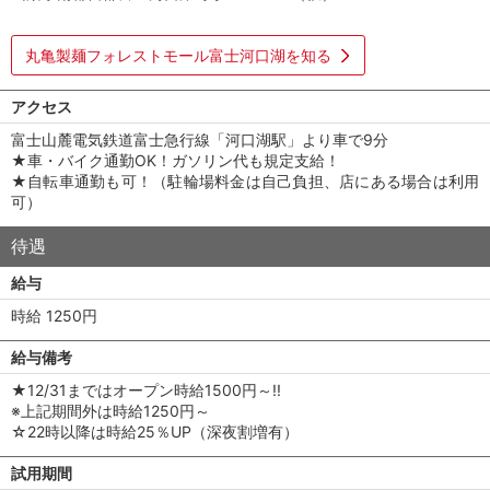
丸亀製麺フォレストモール富士河口湖を知る
アクセス
富士山麓電気鉄道富士急行線「河口湖駅」より車で9分
★車・バイク通勤OK！ガソリン代も規定支給！
★自転車通勤も可！（駐輪場料金は自己負担、店にある場合は利用
可）
待遇
給与
時給 1250円
給与備考
★12/31まではオープン時給1500円～!!
※上記期間外は時給1250円～
☆22時以降は時給25％UP（深夜割増有）
試用期間