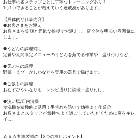
お仕事の各ステップごとに丁寧なトレーニングあり！
1つ1つできることが増えていく達成感があります。
【具体的な仕事内容】
●お客さまをお迎え
お客さまを笑顔と元気な挨拶でお迎えし、店全体を明るい雰囲気に
します。
●うどんの調理補助
定番や期間限定メニューのうどんを茹でる作業や、盛り付けなど。
●天ぷらの調理
野菜・えび・かしわなどを専用の器具で揚げます。
●ご飯もの調理
おむすびやいなりを、レシピ通りに調理・盛り付け。
●洗い場/店内清掃
食洗機を積極的に活用！手荒れを防いで効率よく作業◎
お客さまとスタッフが気持ちよく過ごしていただくために店をキレ
イに。
☆☆☆丸亀製麺の【3つの推しポイント】