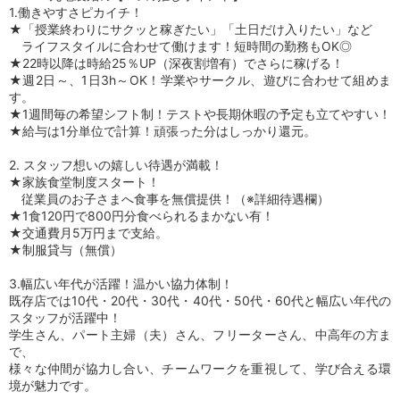
1.働きやすさピカイチ！
★「授業終わりにサクッと稼ぎたい」「土日だけ入りたい」など
ライフスタイルに合わせて働けます！短時間の勤務もOK◎
★22時以降は時給25％UP（深夜割増有）でさらに稼げる！
★週2日～、1日3h～OK！学業やサークル、遊びに合わせて組めま
す。
★1週間毎の希望シフト制！テストや長期休暇の予定も立てやすい！
★給与は1分単位で計算！頑張った分はしっかり還元。
2. スタッフ想いの嬉しい待遇が満載！
★家族食堂制度スタート！
従業員のお子さまへ食事を無償提供！（※詳細待遇欄）
★1食120円で800円分食べられるまかない有！
★交通費月5万円まで支給。
★制服貸与（無償）
3.幅広い年代が活躍！温かい協力体制！
既存店では10代・20代・30代・40代・50代・60代と幅広い年代の
スタッフが活躍中！
学生さん、パート主婦（夫）さん、フリーターさん、中高年の方ま
で、
様々な仲間が協力し合い、チームワークを重視して、学び合える環
境が魅力です。