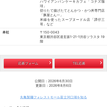
ハワイアンパンケーキカフェ「コナズ珈
琲」
切りたて揚げたてとんかつ・かつ丼専門店
「豚屋とん一」
米線を使ったスープヌードル店「譚仔三
哥」など
本社
〒150-0043
東京都渋谷区道玄坂1-21-1渋谷ソラスタ 19
階
応募フォーム
TEL応募
公開日：2026年6月30日
更新日：2026年8月6日
丸亀製麺フォレストモール富士河口湖を知る