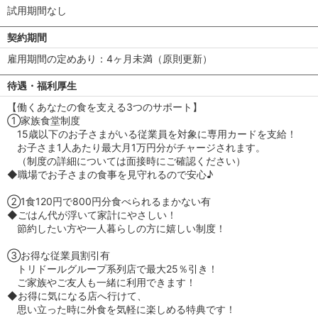
試用期間なし
契約期間
雇用期間の定めあり：4ヶ月未満（原則更新）
待遇・福利厚生
【働くあなたの食を支える3つのサポート】
①家族食堂制度
15歳以下のお子さまがいる従業員を対象に専用カードを支給！
お子さま1人あたり最大月1万円分がチャージされます。
（制度の詳細については面接時にご確認ください）
◆職場でお子さまの食事を見守れるので安心♪
②1食120円で800円分食べられるまかない有
◆ごはん代が浮いて家計にやさしい！
節約したい方や一人暮らしの方に嬉しい制度！
③お得な従業員割引有
トリドールグループ系列店で最大25％引き！
ご家族やご友人も一緒に利用できます！
◆お得に気になる店へ行けて、
思い立った時に外食を気軽に楽しめる特典です！