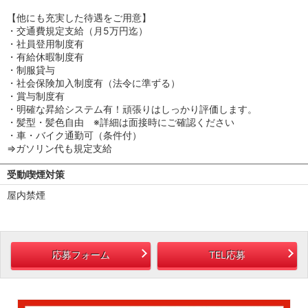
【他にも充実した待遇をご用意】
・交通費規定支給（月5万円迄）
・社員登用制度有
・有給休暇制度有
・制服貸与
・社会保険加入制度有（法令に準ずる）
・賞与制度有
・明確な昇給システム有！頑張りはしっかり評価します。
・髪型・髪色自由 ※詳細は面接時にご確認ください
・車・バイク通勤可（条件付）
⇒ガソリン代も規定支給
受動喫煙対策
屋内禁煙
応募フォーム
TEL応募