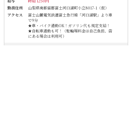
給与
時給 1250円
勤務住所
山梨県南都留郡富士河口湖町小立8017-1（仮）
アクセス
富士山麓電気鉄道富士急行線「河口湖駅」より車
で9分
★車・バイク通勤OK！ガソリン代も規定支給！
★自転車通勤も可！（駐輪場料金は自己負担、店
にある場合は利用可）
詳細を見る
応募フォーム
TEL応募
丸亀製麺フォレストモール富士河口湖店
オープン時給1500円！(12/31迄) 【朝の短時間だけ】週2日～／1
日2h◎曜日も相談OK！まかない有！シフトは1週間毎♪