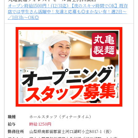
オープン時給1500円！(12/31迄) 【夜のスキマ時間でOK】既存
店では学生さん活躍中！友達と応募も◎まかない有！週2日～
／1日3h～OK◎
職種
ホールスタッフ（ディナータイム）
給与
時給 1250円
勤務住所
山梨県南都留郡富士河口湖町小立8017-1（仮）