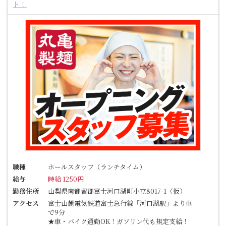
ト！
職種
ホールスタッフ（ランチタイム）
給与
時給 1250円
勤務住所
山梨県南都留郡富士河口湖町小立8017-1（仮）
アクセス
富士山麓電気鉄道富士急行線「河口湖駅」より車
で9分
★車・バイク通勤OK！ガソリン代も規定支給！