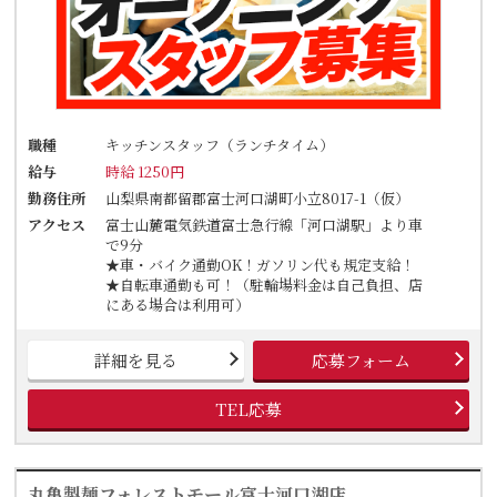
職種
キッチンスタッフ（ランチタイム）
給与
時給 1250円
勤務住所
山梨県南都留郡富士河口湖町小立8017-1（仮）
アクセス
富士山麓電気鉄道富士急行線「河口湖駅」より車
で9分
★車・バイク通勤OK！ガソリン代も規定支給！
★自転車通勤も可！（駐輪場料金は自己負担、店
にある場合は利用可）
詳細を見る
応募フォーム
TEL応募
丸亀製麺フォレストモール富士河口湖店