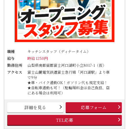
職種
キッチンスタッフ（ディナータイム）
給与
時給 1250円
勤務住所
山梨県南都留郡富士河口湖町小立8017-1（仮）
アクセス
富士山麓電気鉄道富士急行線「河口湖駅」より車
で9分
★車・バイク通勤OK！ガソリン代も規定支給！
★自転車通勤も可！（駐輪場料金は自己負担、店
にある場合は利用可）
詳細を見る
応募フォーム
TEL応募