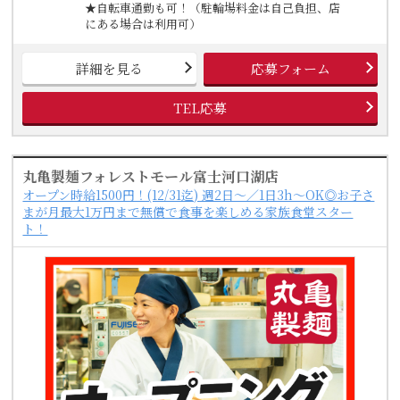
★自転車通勤も可！（駐輪場料金は自己負担、店
にある場合は利用可）
詳細を見る
応募フォーム
TEL応募
丸亀製麺フォレストモール富士河口湖店
オープン時給1500円！(12/31迄) 週2日～／1日3h～OK◎お子さ
まが月最大1万円まで無償で食事を楽しめる家族食堂スター
ト！