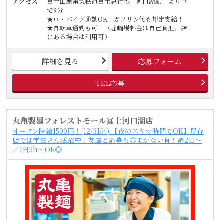
アクセス
富士山麓電気鉄道富士急行線「河口湖駅」より車
で9分
★車・バイク通勤OK！ガソリン代も規定支給！
★自転車通勤も可！（駐輪場料金は自己負担、店
にある場合は利用可）
詳細を見る
応募フォーム
TEL応募
丸亀製麺フォレストモール富士河口湖店
オープン時給1500円！(12/31迄) 【夜のスキマ時間でOK】既存
店では学生さん活躍中！友達と応募も◎まかない有！週2日～
／1日3h～OK◎