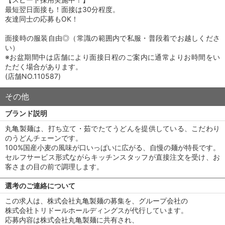
最短翌日面接も！面接は30分程度。
友達同士の応募もOK！
面接時の服装自由◎（常識の範囲内で私服・普段着でお越しくださ
い）
※お盆期間中は店舗により面接日程のご案内に通常よりお時間をい
ただく場合があります。
(店舗NO.110587)
その他
ブランド説明
丸亀製麺は、打ち立て・茹でたてうどんを提供している、こだわり
のうどんチェーンです。
100%国産小麦の風味が口いっぱいに広がる、自慢の麺が特長です。
セルフサービス形式ながらキッチンスタッフが直接注文を受け、お
客さまの目の前で調理します。
選考のご連絡について
この求人は、株式会社丸亀製麺の募集を、グループ会社の
株式会社トリドールホールディングスが代行しています。
応募内容は株式会社丸亀製麺に共有され、