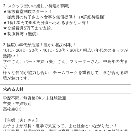
2. スタッフ想いの嬉しい待遇が満載！
★家族食堂制度スタート！
従業員のお子さまへ食事を無償提供！（※詳細待遇欄）
★1食120円で800円分食べられるまかない有！
★交通費月5万円まで支給。
★制服貸与（無償）
3.幅広い年代が活躍！温かい協力体制！
10代・20代・30代・40代・50代・60代と幅広い年代のスタッフが
活躍中！
学生さん、パート主婦（夫）さん、フリーターさん、中高年の方ま
で、
様々な仲間が協力し合い、チームワークを重視して、学び合える環
境が魅力です。
求める人材
学歴不問／無資格OK／未経験歓迎
主夫・主婦歓迎
高校生OK！
【主婦（夫）さん】
お子さまが成長・進学で巣立って、また社会とつながりたい！