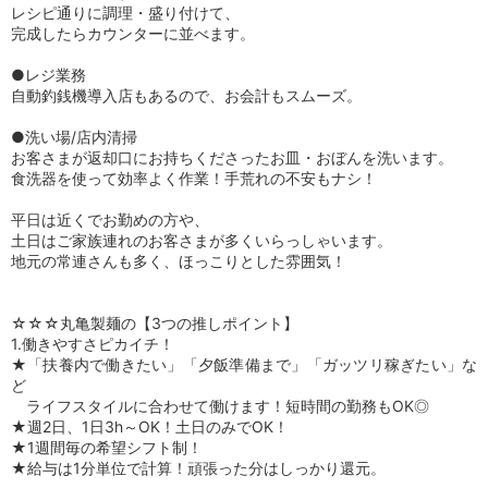
レシピ通りに調理・盛り付けて、
完成したらカウンターに並べます。
●レジ業務
自動釣銭機導入店もあるので、お会計もスムーズ。
●洗い場/店内清掃
お客さまが返却口にお持ちくださったお皿・おぼんを洗います。
食洗器を使って効率よく作業！手荒れの不安もナシ！
平日は近くでお勤めの方や、
土日はご家族連れのお客さまが多くいらっしゃいます。
地元の常連さんも多く、ほっこりとした雰囲気！
☆☆☆丸亀製麺の【3つの推しポイント】
1.働きやすさピカイチ！
★「扶養内で働きたい」「夕飯準備まで」「ガッツリ稼ぎたい」な
ど
ライフスタイルに合わせて働けます！短時間の勤務もOK◎
★週2日、1日3h～OK！土日のみでOK！
★1週間毎の希望シフト制！
★給与は1分単位で計算！頑張った分はしっかり還元。