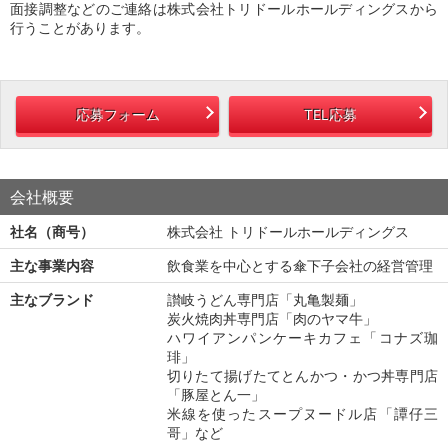
面接調整などのご連絡は株式会社トリドールホールディングスから
行うことがあります。
応募フォーム
TEL応募
会社概要
社名（商号）
株式会社 トリドールホールディングス
主な事業内容
飲食業を中心とする傘下子会社の経営管理
主なブランド
讃岐うどん専門店「丸亀製麺」
炭火焼肉丼専門店「肉のヤマ牛」
ハワイアンパンケーキカフェ「コナズ珈
琲」
切りたて揚げたてとんかつ・かつ丼専門店
「豚屋とん一」
米線を使ったスープヌードル店「譚仔三
哥」など