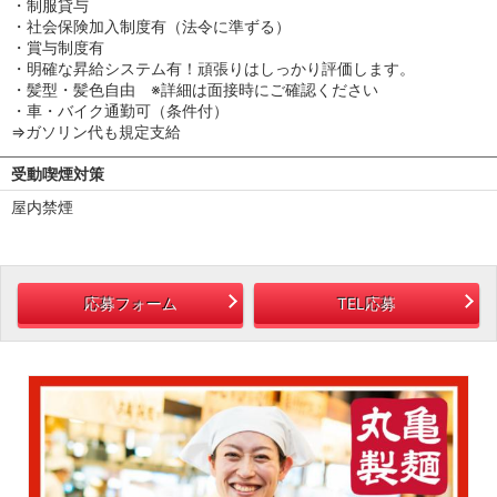
・制服貸与
・社会保険加入制度有（法令に準ずる）
・賞与制度有
・明確な昇給システム有！頑張りはしっかり評価します。
・髪型・髪色自由 ※詳細は面接時にご確認ください
・車・バイク通勤可（条件付）
⇒ガソリン代も規定支給
受動喫煙対策
屋内禁煙
応募フォーム
TEL応募