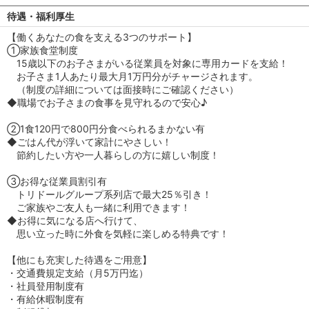
待遇・福利厚生
【働くあなたの食を支える3つのサポート】
①家族食堂制度
15歳以下のお子さまがいる従業員を対象に専用カードを支給！
お子さま1人あたり最大月1万円分がチャージされます。
（制度の詳細については面接時にご確認ください）
◆職場でお子さまの食事を見守れるので安心♪
②1食120円で800円分食べられるまかない有
◆ごはん代が浮いて家計にやさしい！
節約したい方や一人暮らしの方に嬉しい制度！
③お得な従業員割引有
トリドールグループ系列店で最大25％引き！
ご家族やご友人も一緒に利用できます！
◆お得に気になる店へ行けて、
思い立った時に外食を気軽に楽しめる特典です！
【他にも充実した待遇をご用意】
・交通費規定支給（月5万円迄）
・社員登用制度有
・有給休暇制度有