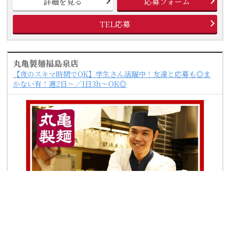
詳細を見る
応募フォーム
TEL応募
丸亀製麺福島泉店
【夜のスキマ時間でOK】学生さん活躍中！友達と応募も◎ま
かない有！週2日～／1日3h～OK◎