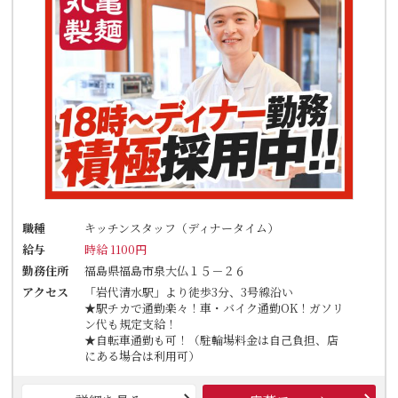
職種
キッチンスタッフ（ディナータイム）
給与
時給 1100円
勤務住所
福島県福島市泉大仏１５－２６
アクセス
「岩代清水駅」より徒歩3分、3号線沿い
★駅チカで通勤楽々！車・バイク通勤OK！ガソリ
ン代も規定支給！
★自転車通勤も可！（駐輪場料金は自己負担、店
にある場合は利用可）