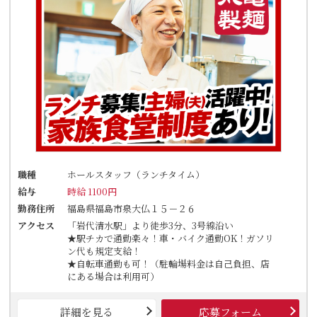
職種
ホールスタッフ（ランチタイム）
給与
時給 1100円
勤務住所
福島県福島市泉大仏１５－２６
アクセス
「岩代清水駅」より徒歩3分、3号線沿い
★駅チカで通勤楽々！車・バイク通勤OK！ガソリ
ン代も規定支給！
★自転車通勤も可！（駐輪場料金は自己負担、店
にある場合は利用可）
詳細を見る
応募フォーム