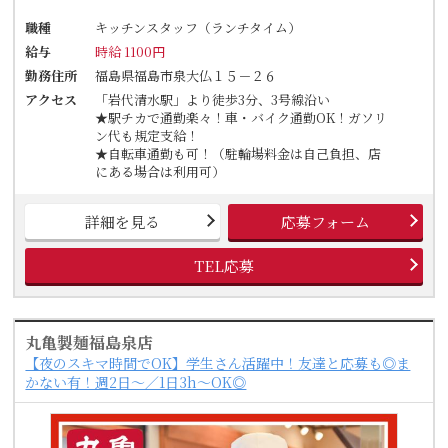
職種
キッチンスタッフ（ランチタイム）
給与
時給 1100円
勤務住所
福島県福島市泉大仏１５－２６
アクセス
「岩代清水駅」より徒歩3分、3号線沿い
★駅チカで通勤楽々！車・バイク通勤OK！ガソリ
ン代も規定支給！
★自転車通勤も可！（駐輪場料金は自己負担、店
にある場合は利用可）
詳細を見る
応募フォーム
TEL応募
丸亀製麺福島泉店
【夜のスキマ時間でOK】学生さん活躍中！友達と応募も◎ま
かない有！週2日～／1日3h～OK◎