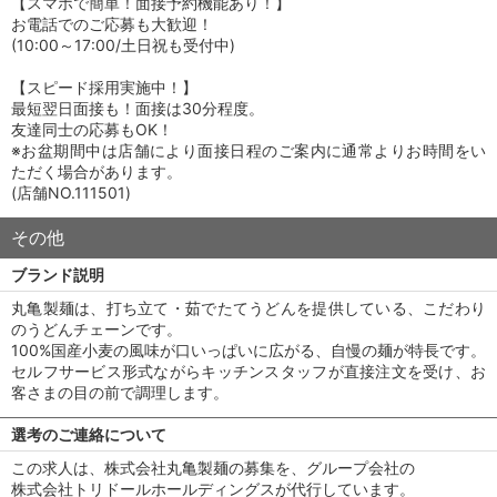
【スマホで簡単！面接予約機能あり！】
お電話でのご応募も大歓迎！
(10:00～17:00/土日祝も受付中)
【スピード採用実施中！】
最短翌日面接も！面接は30分程度。
友達同士の応募もOK！
※お盆期間中は店舗により面接日程のご案内に通常よりお時間をい
ただく場合があります。
(店舗NO.111501)
その他
ブランド説明
丸亀製麺は、打ち立て・茹でたてうどんを提供している、こだわり
のうどんチェーンです。
100%国産小麦の風味が口いっぱいに広がる、自慢の麺が特長です。
セルフサービス形式ながらキッチンスタッフが直接注文を受け、お
客さまの目の前で調理します。
選考のご連絡について
この求人は、株式会社丸亀製麺の募集を、グループ会社の
株式会社トリドールホールディングスが代行しています。