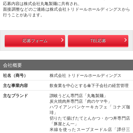
応募内容は株式会社丸亀製麺に共有され、
面接調整などのご連絡は株式会社トリドールホールディングスから
行うことがあります。
応募フォーム
TEL応募
会社概要
社名（商号）
株式会社 トリドールホールディングス
主な事業内容
飲食業を中心とする傘下子会社の経営管理
主なブランド
讃岐うどん専門店「丸亀製麺」
炭火焼肉丼専門店「肉のヤマ牛」
ハワイアンパンケーキカフェ「コナズ珈
琲」
切りたて揚げたてとんかつ・かつ丼専門店
「豚屋とん一」
米線を使ったスープヌードル店「譚仔三