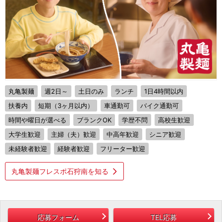
丸亀製麺
週2日～
土日のみ
ランチ
1日4時間以内
扶養内
短期（3ヶ月以内）
車通勤可
バイク通勤可
時間や曜日が選べる
ブランクOK
学歴不問
高校生歓迎
大学生歓迎
主婦（夫）歓迎
中高年歓迎
シニア歓迎
未経験者歓迎
経験者歓迎
フリーター歓迎
丸亀製麺フレスポ石狩南を知る
応募フォーム
TEL応募