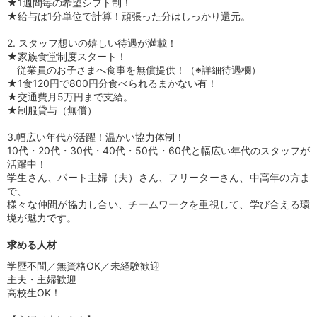
★1週間毎の希望シフト制！
★給与は1分単位で計算！頑張った分はしっかり還元。
2. スタッフ想いの嬉しい待遇が満載！
★家族食堂制度スタート！
従業員のお子さまへ食事を無償提供！（※詳細待遇欄）
★1食120円で800円分食べられるまかない有！
★交通費月5万円まで支給。
★制服貸与（無償）
3.幅広い年代が活躍！温かい協力体制！
10代・20代・30代・40代・50代・60代と幅広い年代のスタッフが
活躍中！
学生さん、パート主婦（夫）さん、フリーターさん、中高年の方ま
で、
様々な仲間が協力し合い、チームワークを重視して、学び合える環
境が魅力です。
求める人材
学歴不問／無資格OK／未経験歓迎
主夫・主婦歓迎
高校生OK！