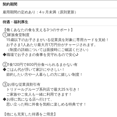
契約期間
雇用期間の定めあり：4ヶ月未満（原則更新）
待遇・福利厚生
【働くあなたの食を支える3つのサポート】
①家族食堂制度
15歳以下のお子さまがいる従業員を対象に専用カードを支給！
お子さま1人あたり最大月1万円分がチャージされます。
（制度の詳細については面接時にご確認ください）
◆職場でお子さまの食事を見守れるので安心♪
②1食120円で800円分食べられるまかない有
◆ごはん代が浮いて家計にやさしい！
節約したい方や一人暮らしの方に嬉しい制度！
③お得な従業員割引有
トリドールグループ系列店で最大25％引き！
ご家族やご友人も一緒に利用できます！
◆お得に気になる店へ行けて、
思い立った時に外食を気軽に楽しめる特典です！
【他にも充実した待遇をご用意】