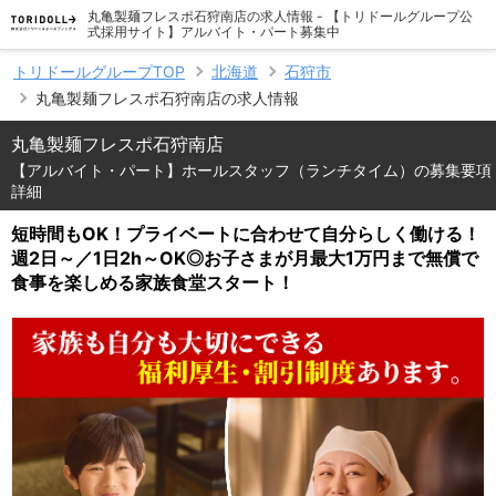
丸亀製麺フレスポ石狩南店の求人情報 - 【トリドールグループ公
式採用サイト】アルバイト・パート募集中
トリドールグループTOP
北海道
石狩市
丸亀製麺フレスポ石狩南店の求人情報
丸亀製麺フレスポ石狩南店
【アルバイト・パート】ホールスタッフ（ランチタイム）の募集要項
詳細
短時間もOK！プライベートに合わせて自分らしく働ける！
週2日～／1日2h～OK◎お子さまが月最大1万円まで無償で
食事を楽しめる家族食堂スタート！