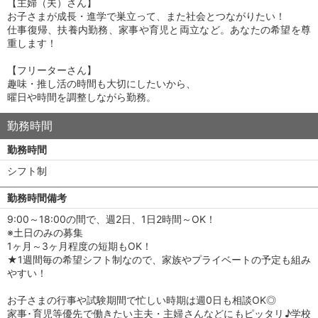
【主婦（夫）さん】
お子さまが成長・進学で巣立って、また社会とつながりたい！
仕事復帰、扶養内勤務、家事や育児と両立など。あなたの希望を尊
重します！
【フリーターさん】
趣味・推し活の時間も大切にしたいから、
曜日や時間を調整しながら勤務。
勤務時間
勤務時間
シフト制
勤務時間備考
9:00～18:00の間で、週2日、1日2時間～OK！
※土日のみの募集
1ヶ月～3ヶ月程度の短期もOK！
★1週間毎の希望シフト制なので、家族やプライベートの予定も組み
やすい！
お子さまの行事や試験期間で忙しい時期は週0日も相談OK◎
家事･育児等優先で働きたい主夫・主婦さんなどにもピッタリ♪学校