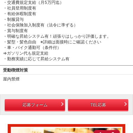
・交通費規定支給（月5万円迄）
・社員登用制度有
・有給休暇制度有
・制服貸与
・社会保険加入制度有（法令に準ずる）
・賞与制度有
・明確な昇給システム有！頑張りはしっかり評価します。
・髪型・髪色自由 ※詳細は面接時にご確認ください
・車・バイク通勤可（条件付）
⇒ガソリン代も規定支給
・勤務実績に応じて昇給システム有
受動喫煙対策
屋内禁煙
応募フォーム
TEL応募