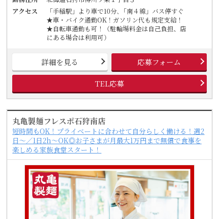
アクセス
「手稲駅」より車で10分､「南４線」バス停すぐ
★車・バイク通勤OK！ガソリン代も規定支給！
★自転車通勤も可！（駐輪場料金は自己負担、店
にある場合は利用可）
詳細を見る
応募フォーム
TEL応募
丸亀製麺フレスポ石狩南店
短時間もOK！プライベートに合わせて自分らしく働ける！週2
日～／1日2h～OK◎お子さまが月最大1万円まで無償で食事を
楽しめる家族食堂スタート！