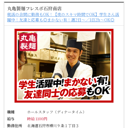
丸亀製麺フレスポ石狩南店
就活の合間に勤務もOK！【夜のスキマ時間でOK】学生さん活
躍中！友達と応募も◎まかない有！週2日～／1日2h～OK◎
職種
ホールスタッフ（ディナータイム）
給与
時給 1100円
勤務住所
北海道石狩市樽川９条１丁目３