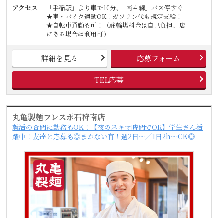
アクセス
「手稲駅」より車で10分､「南４線」バス停すぐ
★車・バイク通勤OK！ガソリン代も規定支給！
★自転車通勤も可！（駐輪場料金は自己負担、店
にある場合は利用可）
詳細を見る
応募フォーム
TEL応募
丸亀製麺フレスポ石狩南店
就活の合間に勤務もOK！【夜のスキマ時間でOK】学生さん活
躍中！友達と応募も◎まかない有！週2日～／1日2h～OK◎