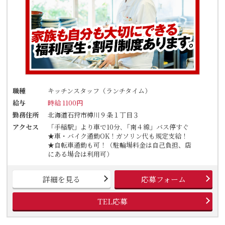
職種
キッチンスタッフ（ランチタイム）
給与
時給 1100円
勤務住所
北海道石狩市樽川９条１丁目３
アクセス
「手稲駅」より車で10分､「南４線」バス停すぐ
★車・バイク通勤OK！ガソリン代も規定支給！
★自転車通勤も可！（駐輪場料金は自己負担、店
にある場合は利用可）
詳細を見る
応募フォーム
TEL応募