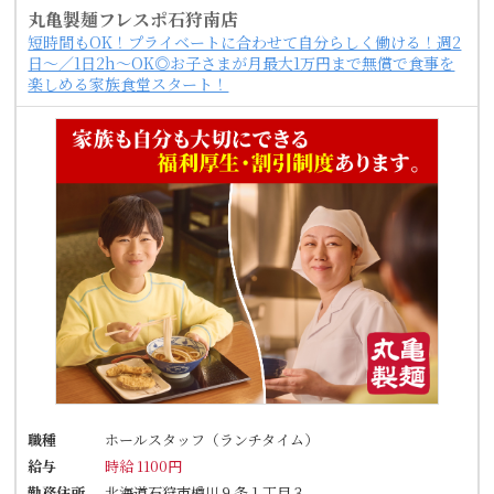
丸亀製麺フレスポ石狩南店
短時間もOK！プライベートに合わせて自分らしく働ける！週2
日～／1日2h～OK◎お子さまが月最大1万円まで無償で食事を
楽しめる家族食堂スタート！
職種
ホールスタッフ（ランチタイム）
給与
時給 1100円
勤務住所
北海道石狩市樽川９条１丁目３