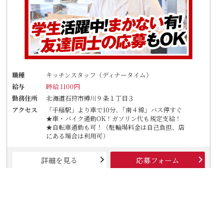
職種
キッチンスタッフ（ディナータイム）
給与
時給 1100円
勤務住所
北海道石狩市樽川９条１丁目３
アクセス
「手稲駅」より車で10分､「南４線」バス停すぐ
★車・バイク通勤OK！ガソリン代も規定支給！
★自転車通勤も可！（駐輪場料金は自己負担、店
にある場合は利用可）
詳細を見る
応募フォーム
TEL応募