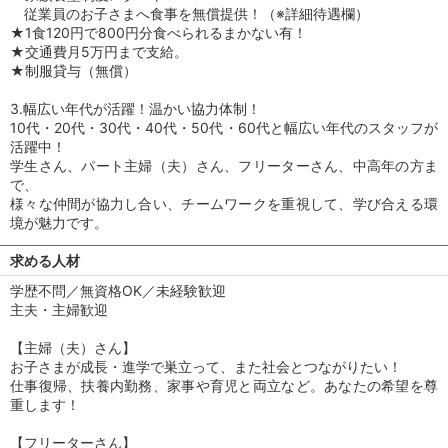
従業員のお子さまへ食事を無償提供！（※詳細待遇欄）
★1食120円で800円分食べられるまかない有！
★交通費月5万円まで支給。
★制服貸与（無償）
3.幅広い年代が活躍！温かい協力体制！
10代・20代・30代・40代・50代・60代と幅広い年代のスタッフが
活躍中！
学生さん、パート主婦（夫）さん、フリーターさん、中高年の方ま
で、
様々な仲間が協力し合い、チームワークを重視して、学び合える環
境が魅力です。
求める人材
学歴不問／無資格OK／未経験歓迎
主夫・主婦歓迎
【主婦（夫）さん】
お子さまが成長・進学で巣立って、また社会とつながりたい！
仕事復帰、扶養内勤務、家事や育児と両立など。あなたの希望を尊
重します！
【フリーターさん】