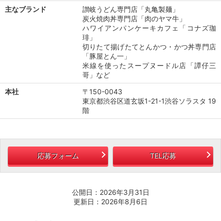
主なブランド
讃岐うどん専門店「丸亀製麺」
炭火焼肉丼専門店「肉のヤマ牛」
ハワイアンパンケーキカフェ「コナズ珈
琲」
切りたて揚げたてとんかつ・かつ丼専門店
「豚屋とん一」
米線を使ったスープヌードル店「譚仔三
哥」など
本社
〒150-0043
東京都渋谷区道玄坂1-21-1渋谷ソラスタ 19
階
応募フォーム
TEL応募
公開日：2026年3月31日
更新日：2026年8月6日