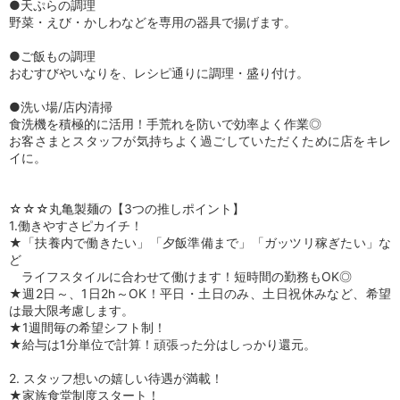
●天ぷらの調理
野菜・えび・かしわなどを専用の器具で揚げます。
●ご飯もの調理
おむすびやいなりを、レシピ通りに調理・盛り付け。
●洗い場/店内清掃
食洗機を積極的に活用！手荒れを防いで効率よく作業◎
お客さまとスタッフが気持ちよく過ごしていただくために店をキレ
イに。
☆☆☆丸亀製麺の【3つの推しポイント】
1.働きやすさピカイチ！
★「扶養内で働きたい」「夕飯準備まで」「ガッツリ稼ぎたい」な
ど
ライフスタイルに合わせて働けます！短時間の勤務もOK◎
★週2日～、1日2h～OK！平日・土日のみ、土日祝休みなど、希望
は最大限考慮します。
★1週間毎の希望シフト制！
★給与は1分単位で計算！頑張った分はしっかり還元。
2. スタッフ想いの嬉しい待遇が満載！
★家族食堂制度スタート！