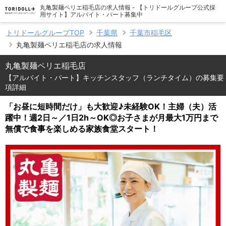
丸亀製麺ペリエ稲毛店の求人情報 - 【トリドールグループ公式採
用サイト】アルバイト・パート募集中
トリドールグループTOP
千葉県
千葉市稲毛区
丸亀製麺ペリエ稲毛店の求人情報
丸亀製麺ペリエ稲毛店
【アルバイト・パート】キッチンスタッフ（ランチタイム）の募集要
項詳細
「お昼に短時間だけ」も大歓迎♪未経験OK！主婦（夫）活
躍中！週2日～／1日2h～OK◎お子さまが月最大1万円まで
無償で食事を楽しめる家族食堂スタート！