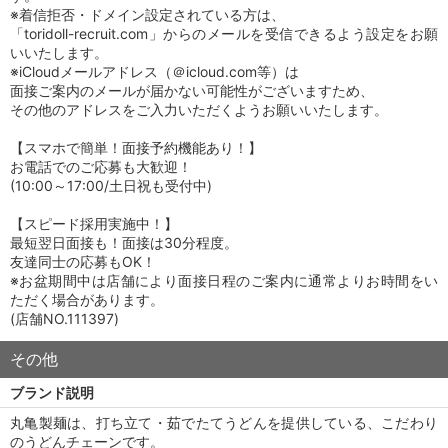
※着信拒否・ドメイン設定されている方は、
「toridoll-recruit.com」からのメールを受信できるよう設定をお願
いいたします。
※iCloudメールアドレス（＠icloud.com等）は
面接ご案内のメールが届かない可能性がございますため、
その他のアドレスをご入力いただくようお願いいたします。
【スマホで簡単！面接予約機能あり！】
お電話でのご応募も大歓迎！
(10:00～17:00/土日祝も受付中)
【スピード採用実施中！】
最短翌日面接も！面接は30分程度。
友達同士の応募もOK！
※お盆期間中は店舗により面接日程のご案内に通常よりお時間をい
ただく場合があります。
(店舗NO.111397)
その他
ブランド説明
丸亀製麺は、打ち立て・茹でたてうどんを提供している、こだわり
のうどんチェーンです。