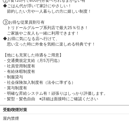
②1食120円で800円分食べられるまかない有
◆ごはん代が浮いて家計にやさしい！
節約したい方や一人暮らしの方に嬉しい制度！
③お得な従業員割引有
トリドールグループ系列店で最大25％引き！
ご家族やご友人も一緒に利用できます！
◆お得に気になる店へ行けて、
思い立った時に外食を気軽に楽しめる特典です！
【他にも充実した待遇をご用意】
・交通費規定支給（月5万円迄）
・社員登用制度有
・有給休暇制度有
・制服貸与
・社会保険加入制度有（法令に準ずる）
・賞与制度有
・明確な昇給システム有！頑張りはしっかり評価します。
・髪型・髪色自由 ※詳細は面接時にご確認ください
受動喫煙対策
屋内禁煙