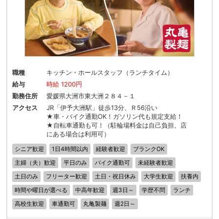
職種
キッチン・ホールスタッフ（ランチタイム）
給与
時給 1200円
勤務住所
愛媛県大洲市東大洲２８４－１
アクセス
JR「伊予大洲駅」徒歩13分、Ｒ56沿い
★車・バイク通勤OK！ガソリン代も規定支給！
★自転車通勤も可！（駐輪場料金は自己負担、店
にある場合は利用可）
シニア歓迎
1日4時間以内
経験者歓迎
ブランクOK
主婦（夫）歓迎
平日のみ
バイク通勤可
未経験者歓迎
土日のみ
フリーター歓迎
土日・祝日休み
大学生歓迎
扶養内
時間や曜日が選べる
中高年歓迎
週3日～
学歴不問
ランチ
高校生歓迎
車通勤可
丸亀製麺
週2日～