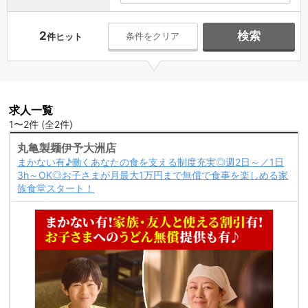
2
検索
条件をクリア
件ヒット
求人一覧
1〜2件 (全2件)
丸亀製麺伊予大洲店
まかない有♪働くあなたの食を支える制度充実◎週2日～／1日
3h～OK◎お子さまが月最大1万円まで無償で食事を楽しめる家
族食堂スタート！