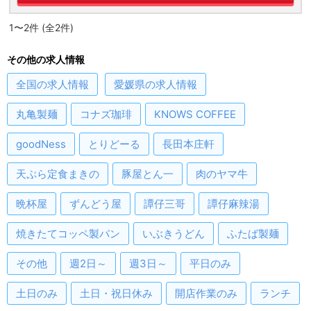
1〜2件 (全2件)
その他の求人情報
全国
の求人情報
愛媛県
の求人情報
丸亀製麺
コナズ珈琲
KNOWS COFFEE
goodNess
とりどーる
長田本庄軒
天ぷら定食まきの
豚屋とん一
肉のヤマ牛
晩杯屋
ずんどう屋
譚仔三哥
譚仔麻辣湯
焼きたてコッペ製パン
いぶきうどん
ふたば製麺
その他
週2日～
週3日～
平日のみ
土日のみ
土日・祝日休み
開店作業のみ
ランチ