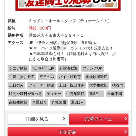
職種
キッチン・ホールスタッフ（ディナータイム）
給与
時給 1200円
勤務住所
愛媛県大洲市東大洲２８４－１
アクセス
JR「伊予大洲駅」徒歩13分、Ｒ56沿い
★車・バイク通勤OK！ガソリン代も規定支給！
★自転車通勤も可！（駐輪場料金は自己負担、店
にある場合は利用可）
シニア歓迎
1日4時間以内
経験者歓迎
ブランクOK
主婦（夫）歓迎
平日のみ
バイク通勤可
未経験者歓迎
土日のみ
フリーター歓迎
土日・祝日休み
大学生歓迎
扶養内
時間や曜日が選べる
ディナー
中高年歓迎
週3日～
学歴不問
高校生歓迎
車通勤可
丸亀製麺
週2日～
詳細を見る
応募フォーム
TEL応募