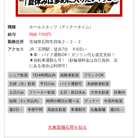
職種
ホールスタッフ（ディナータイム）
給与
時給 1100円
勤務住所
茨城県石岡市貝地２－２－２
アクセス
JR「石岡駅」徒歩7分 Ｒ6沿い
★車・バイク通勤OK！ガソリン代も規定支給！
★自転車通勤も可！（駐輪場料金は自己負担、店
にある場合は利用可）
シニア歓迎
1日4時間以内
経験者歓迎
ブランクOK
主婦（夫）歓迎
平日のみ
バイク通勤可
未経験者歓迎
土日のみ
フリーター歓迎
土日・祝日休み
大学生歓迎
扶養内
短期（3ヶ月以内）
時間や曜日が選べる
ディナー
中高年歓迎
週3日～
学歴不問
高校生歓迎
車通勤可
丸亀製麺
週2日～
丸亀製麺石岡を知る