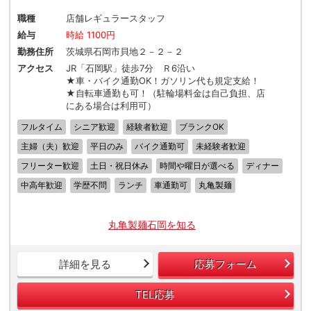
職種
店舗レギュラースタッフ
給与
時給 1100円
勤務住所
茨城県石岡市貝地２－２－２
アクセス
JR「石岡駅」徒歩7分 Ｒ6沿い
★車・バイク通勤OK！ガソリン代も規定支給！
★自転車通勤も可！（駐輪場料金は自己負担、店
にある場合は利用可）
フルタイム
シニア歓迎
経験者歓迎
ブランクOK
主婦（夫）歓迎
平日のみ
バイク通勤可
未経験者歓迎
フリーター歓迎
土日・祝日休み
時間や曜日が選べる
ディナー
中高年歓迎
学歴不問
ランチ
車通勤可
丸亀製麺
丸亀製麺石岡を知る
詳細を見る
応募フォーム
TEL応募