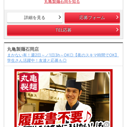
丸亀製麺石岡を知る
詳細を見る
応募フォーム
TEL応募
丸亀製麺石岡店
まかない有！週2日～／1日3h～OK◎【夜のスキマ時間でOK】
学生さん活躍中！友達と応募も◎