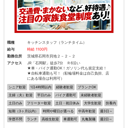
職種
キッチンスタッフ（ランチタイム）
給与
時給 1100円
勤務住所
茨城県石岡市貝地２－２－２
アクセス
JR「石岡駅」徒歩7分 Ｒ6沿い
★車・バイク通勤OK！ガソリン代も規定支給！
★自転車通勤も可！（駐輪場料金は自己負担、店
にある場合は利用可）
シニア歓迎
1日4時間以内
経験者歓迎
ブランクOK
主婦（夫）歓迎
平日のみ
バイク通勤可
未経験者歓迎
土日のみ
フリーター歓迎
土日・祝日休み
大学生歓迎
扶養内
短期（3ヶ月以内）
時間や曜日が選べる
中高年歓迎
週3日～
学歴不問
ランチ
高校生歓迎
車通勤可
丸亀製麺
週2日～