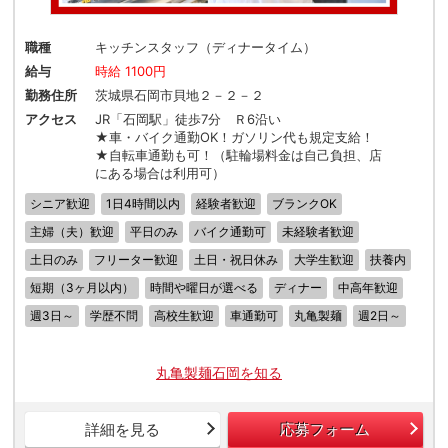
職種
キッチンスタッフ（ディナータイム）
給与
時給 1100円
勤務住所
茨城県石岡市貝地２－２－２
アクセス
JR「石岡駅」徒歩7分 Ｒ6沿い
★車・バイク通勤OK！ガソリン代も規定支給！
★自転車通勤も可！（駐輪場料金は自己負担、店
にある場合は利用可）
シニア歓迎
1日4時間以内
経験者歓迎
ブランクOK
主婦（夫）歓迎
平日のみ
バイク通勤可
未経験者歓迎
土日のみ
フリーター歓迎
土日・祝日休み
大学生歓迎
扶養内
短期（3ヶ月以内）
時間や曜日が選べる
ディナー
中高年歓迎
週3日～
学歴不問
高校生歓迎
車通勤可
丸亀製麺
週2日～
丸亀製麺石岡を知る
詳細を見る
応募フォーム