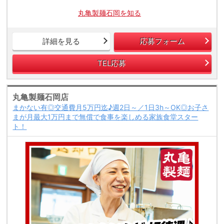
丸亀製麺石岡を知る
詳細を見る
応募フォーム
TEL応募
丸亀製麺石岡店
まかない有◎交通費月5万円迄♪週2日～／1日3h～OK◎お子さ
まが月最大1万円まで無償で食事を楽しめる家族食堂スター
ト！