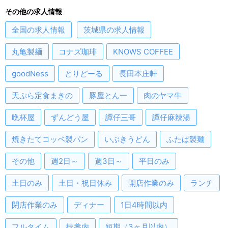
その他の求人情報
全国
の求人情報
茨城県
の求人情報
丸亀製麺
コナズ珈琲
KNOWS COFFEE
goodNess
とりどーる
長田本庄軒
天ぷら定食まきの
豚屋とん一
肉のヤマ牛
晩杯屋
ずんどう屋
譚仔三哥
譚仔麻辣湯
焼きたてコッペ製パン
いぶきうどん
ふたば製麺
その他
週2日～
週3日～
平日のみ
土日のみ
土日・祝日休み
開店作業のみ
ランチ
閉店作業のみ
ディナー
1日4時間以内
フルタイム
扶養内
短期（3ヶ月以内）