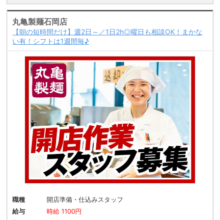
丸亀製麺石岡店
【朝の短時間だけ】週2日～／1日2h◎曜日も相談OK！まかな
い有！シフトは1週間毎♪
職種
開店準備・仕込みスタッフ
給与
時給 1100円