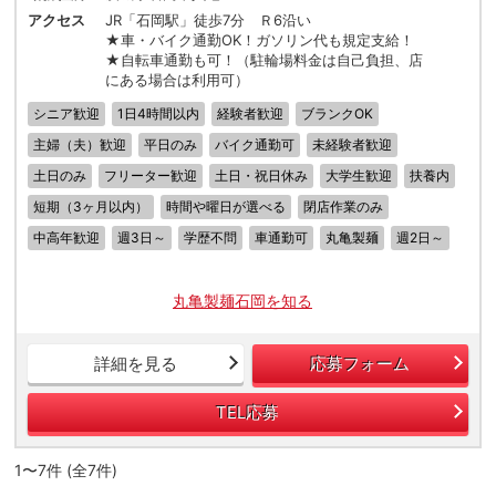
アクセス
JR「石岡駅」徒歩7分 Ｒ6沿い
★車・バイク通勤OK！ガソリン代も規定支給！
★自転車通勤も可！（駐輪場料金は自己負担、店
にある場合は利用可）
シニア歓迎
1日4時間以内
経験者歓迎
ブランクOK
主婦（夫）歓迎
平日のみ
バイク通勤可
未経験者歓迎
土日のみ
フリーター歓迎
土日・祝日休み
大学生歓迎
扶養内
短期（3ヶ月以内）
時間や曜日が選べる
閉店作業のみ
中高年歓迎
週3日～
学歴不問
車通勤可
丸亀製麺
週2日～
丸亀製麺石岡を知る
詳細を見る
応募フォーム
TEL応募
1〜7件 (全7件)