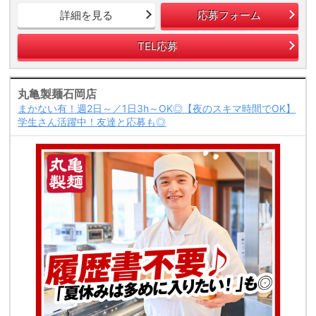
詳細を見る
応募フォーム
TEL応募
丸亀製麺石岡店
まかない有！週2日～／1日3h～OK◎【夜のスキマ時間でOK】
学生さん活躍中！友達と応募も◎