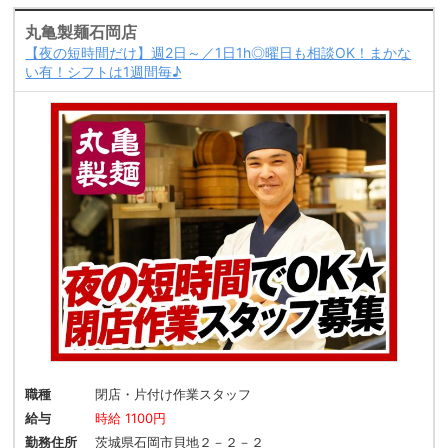
丸亀製麺石岡店
【夜の短時間だけ】週2日～／1日1h◎曜日も相談OK！まかな
い有！シフトは1週間毎♪
職種
閉店・片付け作業スタッフ
給与
時給 1100円
勤務住所
茨城県石岡市貝地２－２－２