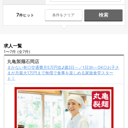
7
検索
条件をクリア
件ヒット
求人一覧
1〜7件 (全7件)
丸亀製麺石岡店
まかない有◎交通費月5万円迄♪週2日～／1日3h～OK◎お子さ
まが月最大1万円まで無償で食事を楽しめる家族食堂スター
ト！