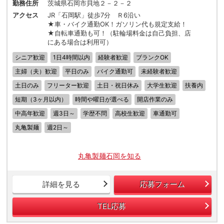
勤務住所
茨城県石岡市貝地２－２－２
アクセス
JR「石岡駅」徒歩7分 Ｒ6沿い
★車・バイク通勤OK！ガソリン代も規定支給！
★自転車通勤も可！（駐輪場料金は自己負担、店
にある場合は利用可）
シニア歓迎
1日4時間以内
経験者歓迎
ブランクOK
主婦（夫）歓迎
平日のみ
バイク通勤可
未経験者歓迎
土日のみ
フリーター歓迎
土日・祝日休み
大学生歓迎
扶養内
短期（3ヶ月以内）
時間や曜日が選べる
開店作業のみ
中高年歓迎
週3日～
学歴不問
高校生歓迎
車通勤可
丸亀製麺
週2日～
丸亀製麺石岡を知る
詳細を見る
応募フォーム
TEL応募