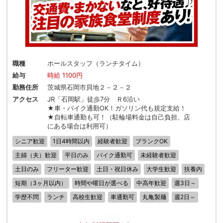
職種
ホールスタッフ（ランチタイム）
給与
時給 1100円
勤務住所
茨城県石岡市貝地２－２－２
アクセス
JR「石岡駅」徒歩7分 Ｒ6沿い
★車・バイク通勤OK！ガソリン代も規定支給！
★自転車通勤も可！（駐輪場料金は自己負担、店
にある場合は利用可）
シニア歓迎
1日4時間以内
経験者歓迎
ブランクOK
主婦（夫）歓迎
平日のみ
バイク通勤可
未経験者歓迎
土日のみ
フリーター歓迎
土日・祝日休み
大学生歓迎
扶養内
短期（3ヶ月以内）
時間や曜日が選べる
中高年歓迎
週3日～
学歴不問
ランチ
高校生歓迎
車通勤可
丸亀製麺
週2日～