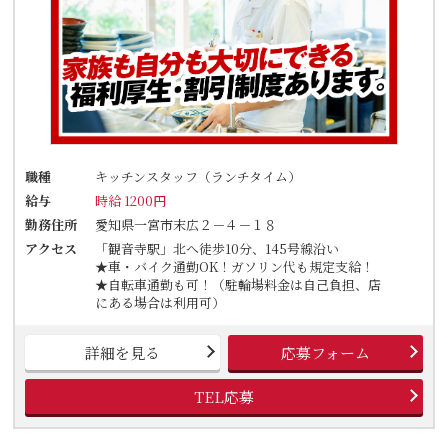
職種
キッチンスタッフ（ランチタイム）
給与
時給 1200円
勤務住所
愛知県一宮市末広２－４－１８
アクセス
「観音寺駅」北へ徒歩10分、145号線沿い
★車・バイク通勤OK！ガソリン代も規定支給！
★自転車通勤も可！（駐輪場料金は自己負担、店
にある場合は利用可）
詳細を見る
応募フォーム
TEL応募