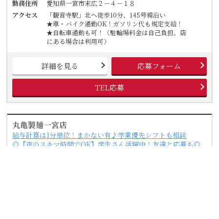
勤務住所
愛知県一宮市末広２－４－１８
アクセス
「観音寺駅」北へ徒歩10分、145号線沿い
★車・バイク通勤OK！ガソリン代も規定支給！
★自転車通勤も可！（駐輪場料金は自己負担、店
にある場合は利用可）
詳細を見る
応募フォーム
TEL応募
丸亀製麺一宮店
給与計算は1分単位！まかない有♪学業優先シフトも相談
◎【夜のスキマ時間でOK】学生さん活躍中！友達と応募も◎
週2日～／1日3h～OK◎