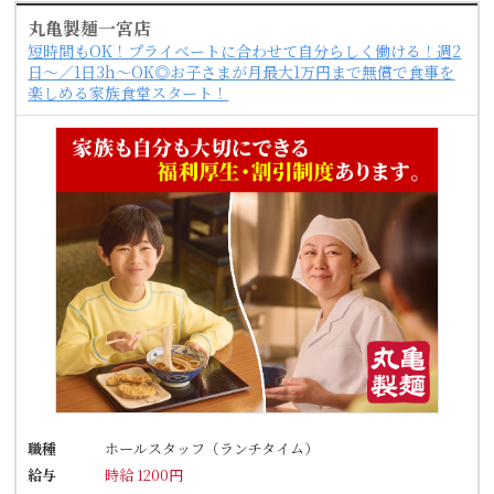
丸亀製麺一宮店
短時間もOK！プライベートに合わせて自分らしく働ける！週2
日～／1日3h～OK◎お子さまが月最大1万円まで無償で食事を
楽しめる家族食堂スタート！
職種
ホールスタッフ（ランチタイム）
給与
時給 1200円