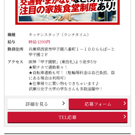
職種
キッチンスタッフ（ランチタイム）
給与
時給 1200円
勤務住所
兵庫県西宮市甲子園八番町１－１００ららぽーと
甲子園２Ｆ
アクセス
阪神「甲子園駅」(東改札)より徒歩5分
★駅チカで通勤楽々！
★自転車通勤も可！（駐輪場料金は自己負担、店
にある場合は利用可）
★仕事帰りに買い物もできちゃいます♪
武庫川女子大学の学生さんも多数活躍中！
詳細を見る
応募フォーム
TEL応募