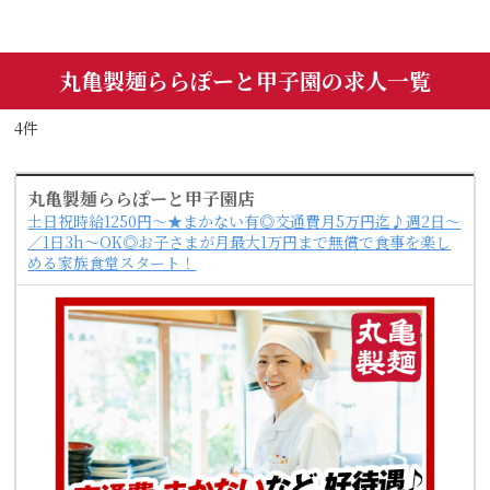
丸亀製麺ららぽーと甲子園の求人一覧
4件
丸亀製麺ららぽーと甲子園店
土日祝時給1250円～★まかない有◎交通費月5万円迄♪週2日～
／1日3h～OK◎お子さまが月最大1万円まで無償で食事を楽し
める家族食堂スタート！