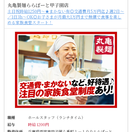
丸亀製麺ららぽーと甲子園店
土日祝時給1250円～★まかない有◎交通費月5万円迄♪週2日～
／1日3h～OK◎お子さまが月最大1万円まで無償で食事を楽し
める家族食堂スタート！
職種
ホールスタッフ（ランチタイム）
給与
時給 1200円
勤務住所
兵庫県西宮市甲子園八番町１－１００ららぽーと