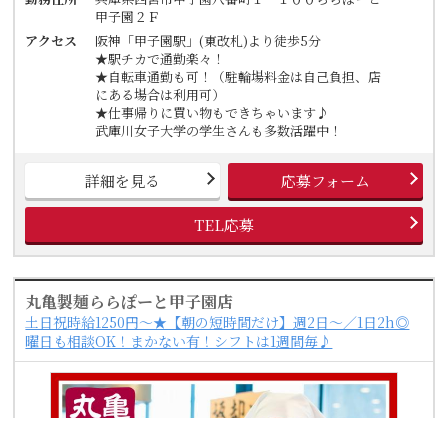
甲子園２Ｆ
アクセス
阪神「甲子園駅」(東改札)より徒歩5分
★駅チカで通勤楽々！
★自転車通勤も可！（駐輪場料金は自己負担、店
にある場合は利用可）
★仕事帰りに買い物もできちゃいます♪
武庫川女子大学の学生さんも多数活躍中！
詳細を見る
応募フォーム
TEL応募
丸亀製麺ららぽーと甲子園店
土日祝時給1250円～★【朝の短時間だけ】週2日～／1日2h◎
曜日も相談OK！まかない有！シフトは1週間毎♪