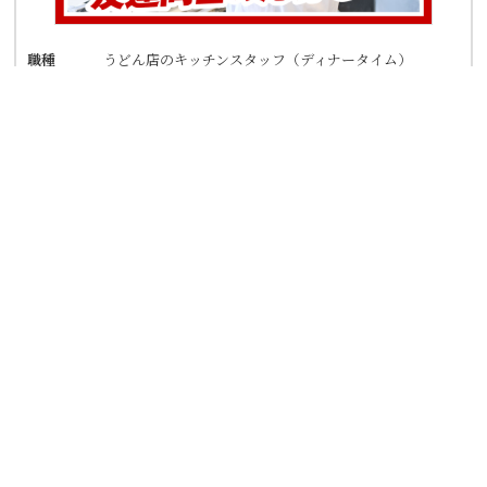
職種
うどん店のキッチンスタッフ（ディナータイム）
給与
時給 1250円
勤務住所
愛知県常滑市虹の丘4丁目27番地
アクセス
「多屋駅」徒歩14分（名鉄常滑線） Ｒ155沿い
「大和町交差点」スグ
★車・バイク通勤OK！ガソリン代も規定支給！
★自転車通勤も可！（駐輪場料金は自己負担、店
にある場合は利用可）
★カインズ常滑店が目印
詳細を見る
応募フォーム
TEL応募
丸亀製麺常滑店
時給1250円☆隙間時間に◎【朝の短時間だけ】週2日～／1日
2h◎曜日も相談OK！まかない有！シフトは1週間毎♪