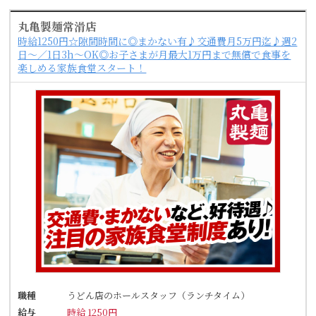
丸亀製麺常滑店
時給1250円☆隙間時間に◎まかない有♪交通費月5万円迄♪週2
日～／1日3h～OK◎お子さまが月最大1万円まで無償で食事を
楽しめる家族食堂スタート！
職種
うどん店のホールスタッフ（ランチタイム）
給与
時給 1250円