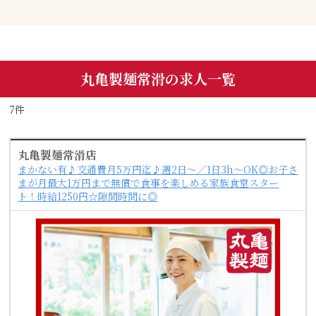
丸亀製麺常滑の求人一覧
7件
丸亀製麺常滑店
まかない有♪交通費月5万円迄♪週2日～／1日3h～OK◎お子さ
まが月最大1万円まで無償で食事を楽しめる家族食堂スター
ト！時給1250円☆隙間時間に◎