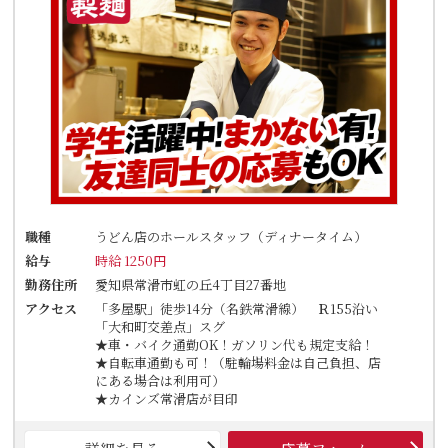
職種
うどん店のホールスタッフ（ディナータイム）
給与
時給 1250円
勤務住所
愛知県常滑市虹の丘4丁目27番地
アクセス
「多屋駅」徒歩14分（名鉄常滑線） Ｒ155沿い
「大和町交差点」スグ
★車・バイク通勤OK！ガソリン代も規定支給！
★自転車通勤も可！（駐輪場料金は自己負担、店
にある場合は利用可）
★カインズ常滑店が目印