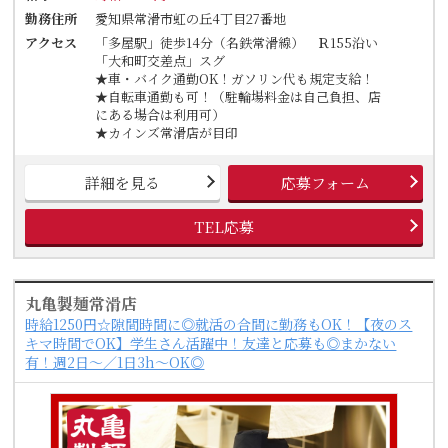
勤務住所
愛知県常滑市虹の丘4丁目27番地
アクセス
「多屋駅」徒歩14分（名鉄常滑線） Ｒ155沿い
「大和町交差点」スグ
★車・バイク通勤OK！ガソリン代も規定支給！
★自転車通勤も可！（駐輪場料金は自己負担、店
にある場合は利用可）
★カインズ常滑店が目印
詳細を見る
応募フォーム
TEL応募
丸亀製麺常滑店
時給1250円☆隙間時間に◎就活の合間に勤務もOK！【夜のス
キマ時間でOK】学生さん活躍中！友達と応募も◎まかない
有！週2日～／1日3h～OK◎