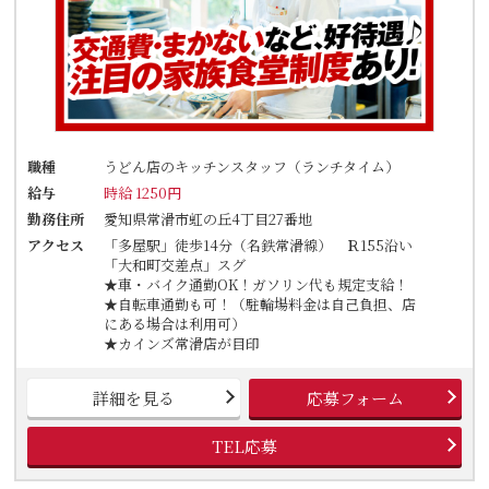
職種
うどん店のキッチンスタッフ（ランチタイム）
給与
時給 1250円
勤務住所
愛知県常滑市虹の丘4丁目27番地
アクセス
「多屋駅」徒歩14分（名鉄常滑線） Ｒ155沿い
「大和町交差点」スグ
★車・バイク通勤OK！ガソリン代も規定支給！
★自転車通勤も可！（駐輪場料金は自己負担、店
にある場合は利用可）
★カインズ常滑店が目印
詳細を見る
応募フォーム
TEL応募