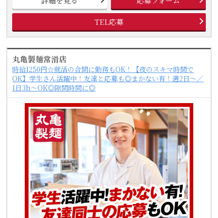
詳細を見る
応募フォーム
TEL応募
丸亀製麺常滑店
時給1250円☆就活の合間に勤務もOK！【夜のスキマ時間で
OK】学生さん活躍中！友達と応募も◎まかない有！週2日～／
1日3h～OK◎隙間時間に◎