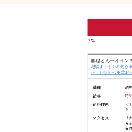
2件
豚屋とん一イオン
経験よりもやる気を重
～／1日3h～OK◎
職種
調
給与
時給
勤務住所
大
Ｆ
アクセス
「
★
★