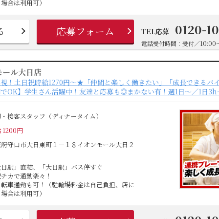
る場合は利用可）
0120-1
る
応募フォーム
TEL応募
電話受付時間：受付／10:00～
モール大日店
視！土日祝時給1270円～★「仲間と楽しく働きたい」「成長できるバ
でOK】学生さん活躍中！友達と応募も◎まかない有！週1日～／1日3h
理・接客スタッフ（ディナータイム）
 1200円
阪府守口市大日東町１－１８イオンモール大日２
大日駅」直結、「大日駅」バス停すぐ
駅チカで通勤楽々！
自転車通勤も可！（駐輪場料金は自己負担、店に
る場合は利用可）