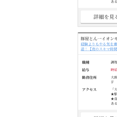
あ
詳細を見
豚屋とん一イオン
経験よりもやる気を重
迎！【夜のスキマ時間
職種
調
給与
時給
勤務住所
大
Ｆ
アクセス
「
★
★
あ