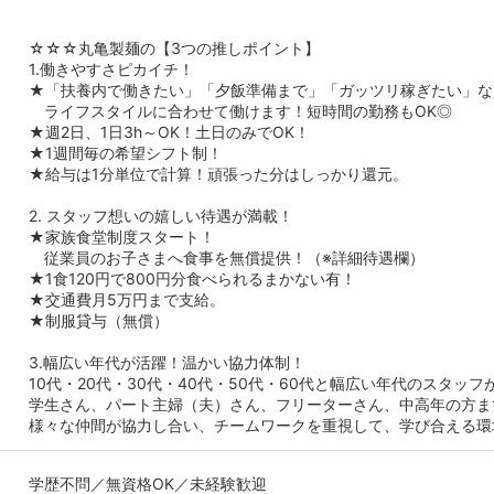
☆☆☆丸亀製麺の【3つの推しポイント】
1.働きやすさピカイチ！
★「扶養内で働きたい」「夕飯準備まで」「ガッツリ稼ぎたい」な
ライフスタイルに合わせて働けます！短時間の勤務もOK◎
★週2日、1日3h～OK！土日のみでOK！
★1週間毎の希望シフト制！
★給与は1分単位で計算！頑張った分はしっかり還元。
2. スタッフ想いの嬉しい待遇が満載！
★家族食堂制度スタート！
従業員のお子さまへ食事を無償提供！（※詳細待遇欄）
★1食120円で800円分食べられるまかない有！
★交通費月5万円まで支給。
★制服貸与（無償）
3.幅広い年代が活躍！温かい協力体制！
10代・20代・30代・40代・50代・60代と幅広い年代のスタッフ
学生さん、パート主婦（夫）さん、フリーターさん、中高年の方ま
様々な仲間が協力し合い、チームワークを重視して、学び合える環
学歴不問／無資格OK／未経験歓迎