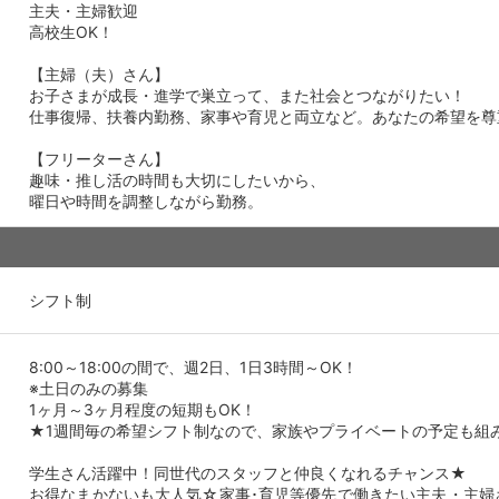
主夫・主婦歓迎
高校生OK！
【主婦（夫）さん】
お子さまが成長・進学で巣立って、また社会とつながりたい！
仕事復帰、扶養内勤務、家事や育児と両立など。あなたの希望を尊
【フリーターさん】
趣味・推し活の時間も大切にしたいから、
曜日や時間を調整しながら勤務。
シフト制
8:00～18:00の間で、週2日、1日3時間～OK！
※土日のみの募集
1ヶ月～3ヶ月程度の短期もOK！
★1週間毎の希望シフト制なので、家族やプライベートの予定も組
学生さん活躍中！同世代のスタッフと仲良くなれるチャンス★
お得なまかないも大人気☆家事･育児等優先で働きたい主夫・主婦