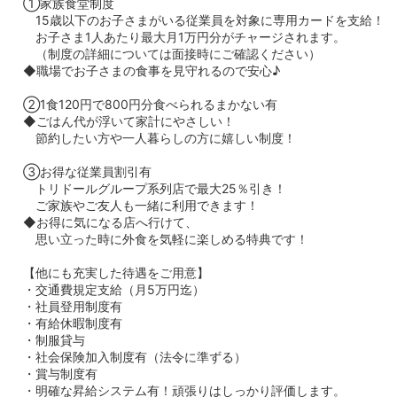
①家族食堂制度
15歳以下のお子さまがいる従業員を対象に専用カードを支給！
お子さま1人あたり最大月1万円分がチャージされます。
（制度の詳細については面接時にご確認ください）
◆職場でお子さまの食事を見守れるので安心♪
②1食120円で800円分食べられるまかない有
◆ごはん代が浮いて家計にやさしい！
節約したい方や一人暮らしの方に嬉しい制度！
③お得な従業員割引有
トリドールグループ系列店で最大25％引き！
ご家族やご友人も一緒に利用できます！
◆お得に気になる店へ行けて、
思い立った時に外食を気軽に楽しめる特典です！
【他にも充実した待遇をご用意】
・交通費規定支給（月5万円迄）
・社員登用制度有
・有給休暇制度有
・制服貸与
・社会保険加入制度有（法令に準ずる）
・賞与制度有
・明確な昇給システム有！頑張りはしっかり評価します。