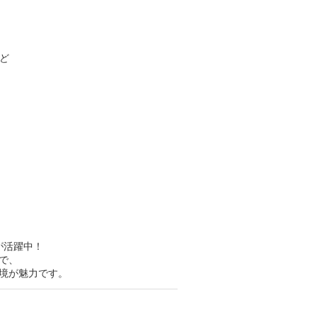
ど
が活躍中！
で、
境が魅力です。