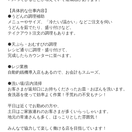
【具体的な仕事内容】
●うどんの調理補助
メニューやサイズ、「冷たい/温かい」などご注文を伺い
うどんを茹でたり、盛り付けなど。
テイクアウト注文の調理もあります。
●天ぷら・おむすびの調理
レシピ通りに調理・盛り付けて、
完成したらカウンターに並べます。
●レジ業務
自動釣銭機導入店もあるので、お会計もスムーズ。
●洗い場/店内清掃
お客さまが返却口にお持ちくださったお皿・おぼんを洗います。
食洗器を使って効率よく作業！手荒れの不安もナシ！
平日は近くでお勤めの方や、
土日はご家族連れのお客さまが多くいらっしゃいます。
地元の常連さんも多く、ほっこりとした雰囲気！
みんなで協力して楽しく働ける店を目指しています！