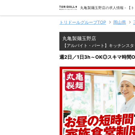
丸亀製麺玉野店の求人情報 - 
トリドールグループTOP
岡山県
丸亀製麺玉野店
【アルバイト・パート】キッチンスタ
週2日／1日3h～OK◎スキマ時