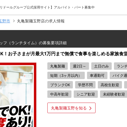
【トリドールグループ公式採用サイト】アルバイト・パート募集中
玉野市
丸亀製麺玉野店の求人情報
ッフ（ランチタイム）の募集要項詳細
間OK！お子さまが月最大1万円まで無償で食事を楽しめる家族食
丸亀製麺
週2日～
土日のみ
ラン
短期（3ヶ月以内）
車通勤可
バイク
ブランクOK
学歴不問
高校生歓迎
中高年歓迎
シニア歓迎
未経験者歓迎
丸亀製麺玉野を知る