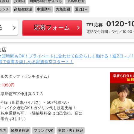
生歓迎
扶養内
時間や曜日が選べる
中高年歓迎
ランチ
高校生歓迎
車通勤可
丸亀製麺
週2日～
0120-1
TEL応募
る
応募フォーム
電話受付時間：受付／10:00～
山店
～★短時間もOK！プライベートに合わせて自分らしく働ける！週2日～／1
償で食事を楽しめる家族食堂スタート！
ールスタッフ（ランチタイム）
 1050円
縄県那覇市字仲井真３７３
9号線（那覇東バイパス）・507号線沿い
車・バイク通勤OK！ガソリン代も規定支給！
自転車通勤も可！（駐輪場料金は自己負担、店に
る場合は利用可）
以内
経験者歓迎
ブランクOK
主婦（夫）歓迎