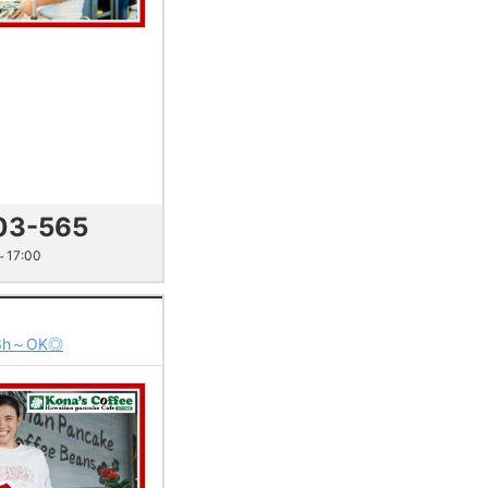
03-565
17:00
h～OK◎