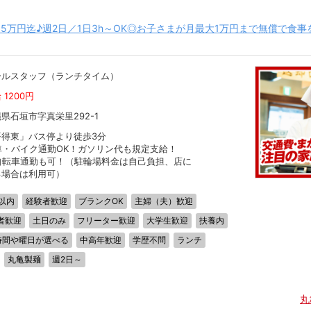
5万円迄♪週2日／1日3h～OK◎お子さまが月最大1万円まで無償で食
ールスタッフ（ランチタイム）
 1200円
県石垣市字真栄里292-1
平得東」バス停より徒歩3分
車・バイク通勤OK！ガソリン代も規定支給！
自転車通勤も可！（駐輪場料金は自己負担、店に
る場合は利用可）
以内
経験者歓迎
ブランクOK
主婦（夫）歓迎
者歓迎
土日のみ
フリーター歓迎
大学生歓迎
扶養内
時間や曜日が選べる
中高年歓迎
学歴不問
ランチ
丸亀製麺
週2日～
丸