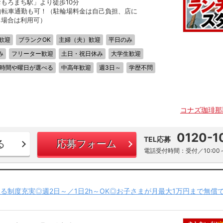
おもろまち駅」より徒歩10分
自転車通勤も可！（駐輪場料金は自己負担、店に
る場合は利用可）
歓迎
ブランクOK
主婦（夫）歓迎
平日のみ
み
フリーター歓迎
土日・祝日休み
大学生歓迎
時間や曜日が選べる
中高年歓迎
週3日～
学歴不問
コナズ珈琲那
0120-1
TEL応募
る
応募フォーム
電話受付時間：受付／10:00～
る制度充実◎週2日～／1日2h～OK◎お子さまが月最大1万円まで無償