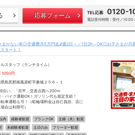
0120-1
TEL応募
る
応募フォーム
電話受付時間：受付／10:00～
～★まかない有◎交通費月5万円迄♪週2日～／1日2h～OK◎お子さまが月
堂スタート！
ールスタッフ（ランチタイム）
 1050円
縄県島尻郡南風原町字兼城２５６－１
29沿い、「宮平」交差点西へ200ｍ
車・バイク通勤OK！ガソリン代も規定支給！
自転車通勤も可！（駐輪場料金は自己負担、店に
る場合は利用可）
以内
経験者歓迎
ブランクOK
主婦（夫）歓迎
可
未経験者歓迎
土日のみ
フリーター歓迎