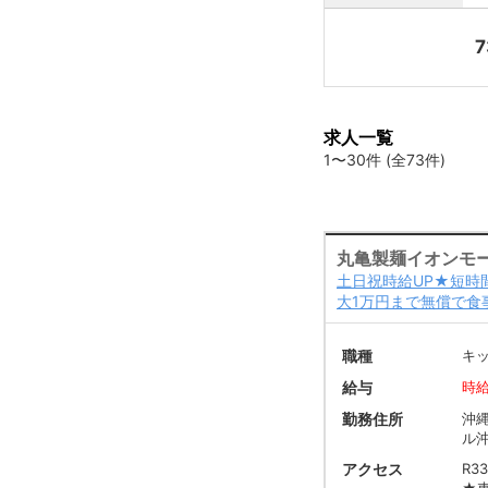
7
求人一覧
1〜30件 (全73件)
丸亀製麺イオンモ
土日祝時給UP★短時
大1万円まで無償で食
職種
キ
給与
時給
勤務住所
沖
ル
アクセス
R3