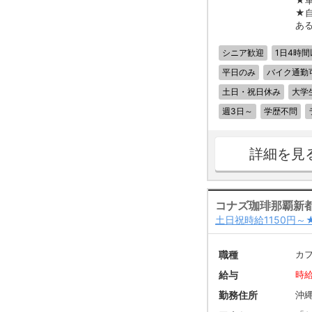
★
★
あ
シニア歓迎
1日4時間
平日のみ
バイク通勤
土日・祝日休み
大学
週3日～
学歴不問
詳細を見
コナズ珈琲那覇新
土日祝時給1150円
職種
カ
給与
時給
勤務住所
沖縄