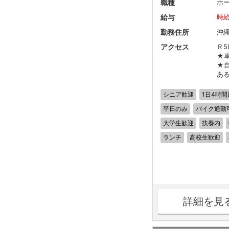
職種
ホ
給与
時給
勤務住所
沖
アクセス
Ｒ
★
★
あ
シニア歓迎
1日4時間
平日のみ
バイク通勤
大学生歓迎
扶養内
ランチ
高校生歓迎
詳細を見