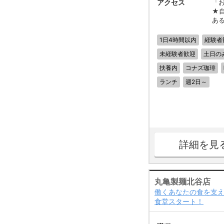
アクセス
「
★
あ
1日4時間以内
経験者
未経験者歓迎
土日の
扶養内
コナズ珈琲
ランチ
週2日～
詳細を見
丸亀製麺北谷店
働くあなたの食を支え
食堂スタート！