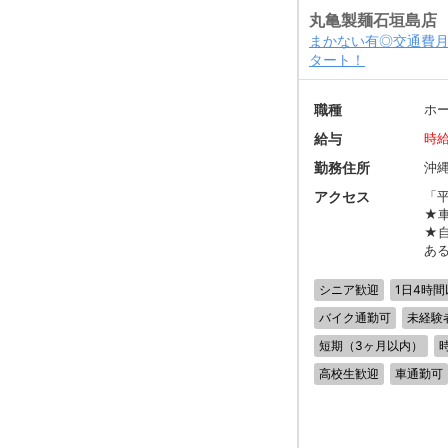
丸亀製麺石垣島店
まかない有◎交通費月
タート！
職種
ホ
給与
時給
勤務住所
沖縄
アクセス
「
★
★
あ
シニア歓迎
1日4時間
バイク通勤可
未経験
短期（3ヶ月以内）
高校生歓迎
車通勤可