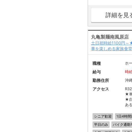
詳細を見
丸亀製麺南風原店
土日祝時給1100円
事を楽しめる家族食
職種
ホ
給与
時給
勤務住所
沖
アクセス
R3
★
★
あ
シニア歓迎
1日4時間
平日のみ
バイク通勤