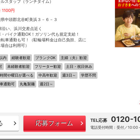
ールスタッフ（ランチタイム）
 1100円
縄県中頭郡北谷町美浜３－６－３
58沿い、浜川交差点近く
車・バイク通勤OK！ガソリン代も規定支給！
自転車通勤も可！（駐輪場料金は自己負担、店に
る場合は利用可）
以内
経験者歓迎
ブランクOK
主婦（夫）歓迎
可
未経験者歓迎
フリーター歓迎
土日・祝日休み
時間や曜日が選べる
中高年歓迎
週3日～
学歴不問
車通勤可
丸亀製麺
週2日～
0120-1
TEL応募
る
応募フォーム
電話受付時間：受付／10:00～