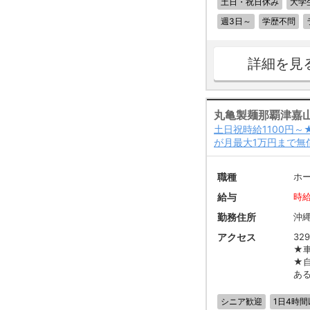
土日・祝日休み
大学
週3日～
学歴不問
詳細を見
丸亀製麺那覇津嘉
土日祝時給1100円
が月最大1万円まで無
職種
ホ
給与
時給
勤務住所
沖
アクセス
32
★
★
あ
シニア歓迎
1日4時間