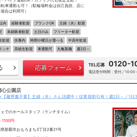
車・バイク通勤OK！ガソリン代も規定支給！
自転車通勤も可！（駐輪場料金は自己負担、店に
る場合は利用可）
以内
経験者歓迎
ブランクOK
主婦（夫）歓迎
可
未経験者歓迎
土日のみ
フリーター歓迎
生歓迎
扶養内
時間や曜日が選べる
中高年歓迎
ランチ
高校生歓迎
車通勤可
丸亀製麺
週2日～
0120-1
TEL応募
る
応募フォーム
電話受付時間：受付／10:00～
都心公園店
～★【履歴書不要】主婦（夫）さん活躍中！従業員割引有！週2日～／1日3
フェでのホールスタッフ（ランチタイム）
 1100円
県那覇市おもろまち3丁目2番21号