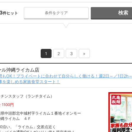
3
検索
条件をクリア
件ヒット
1
2
3
»
ール沖縄ライカム店
間もOK！プライベートに合わせて自分らしく働ける！週2日～／1日2h
事を楽しめる家族食堂スタート！
ッチンスタッフ（ランチタイム）
 1100円
縄県中頭郡北中城村字ライカム１番地イオンモー
沖縄ライカム ４Ｆ
30沿い、「ライカム」交差点近く