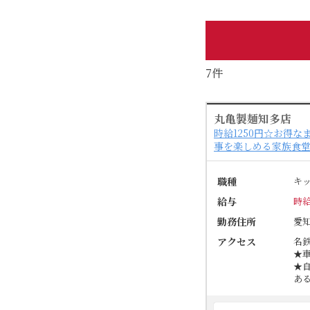
7件
丸亀製麺知多店
時給1250円☆お得
事を楽しめる家族食
職種
キ
給与
時給
勤務住所
愛
アクセス
名
★
★
あ