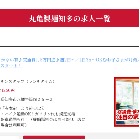
丸亀製麺知多の求人一覧
なまかない有♪交通費月5万円迄♪週2日～／1日3h～OK◎お子さまが月最
堂スタート！
ッチンスタッフ（ランチタイム）
 1250円
知県知多市八幡字筒岡２６－２
鉄「寺本駅」より徒歩12分
車・バイク通勤OK！ガソリン代も規定支給！
自転車通勤も可！（駐輪場料金は自己負担、店に
る場合は利用可）