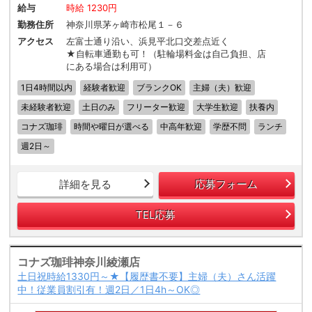
給与
時給 1230円
勤務住所
神奈川県茅ヶ崎市松尾１－６
アクセス
左富士通り沿い、浜見平北口交差点近く
★自転車通勤も可！（駐輪場料金は自己負担、店
にある場合は利用可）
1日4時間以内
経験者歓迎
ブランクOK
主婦（夫）歓迎
未経験者歓迎
土日のみ
フリーター歓迎
大学生歓迎
扶養内
コナズ珈琲
時間や曜日が選べる
中高年歓迎
学歴不問
ランチ
週2日～
詳細を見る
応募フォーム
TEL応募
コナズ珈琲神奈川綾瀬店
土日祝時給1330円～★【履歴書不要】主婦（夫）さん活躍
中！従業員割引有！週2日／1日4h～OK◎