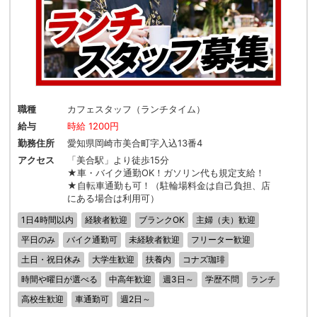
職種
カフェスタッフ（ランチタイム）
給与
時給 1200円
勤務住所
愛知県岡崎市美合町字入込13番4
アクセス
「美合駅」より徒歩15分
★車・バイク通勤OK！ガソリン代も規定支給！
★自転車通勤も可！（駐輪場料金は自己負担、店
にある場合は利用可）
1日4時間以内
経験者歓迎
ブランクOK
主婦（夫）歓迎
平日のみ
バイク通勤可
未経験者歓迎
フリーター歓迎
土日・祝日休み
大学生歓迎
扶養内
コナズ珈琲
時間や曜日が選べる
中高年歓迎
週3日～
学歴不問
ランチ
高校生歓迎
車通勤可
週2日～