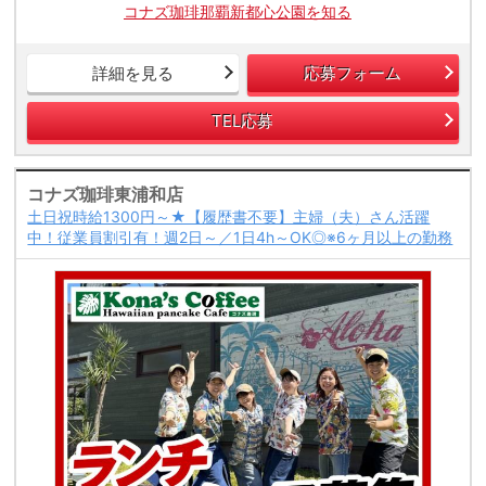
コナズ珈琲那覇新都心公園を知る
詳細を見る
応募フォーム
TEL応募
コナズ珈琲東浦和店
土日祝時給1300円～★【履歴書不要】主婦（夫）さん活躍
中！従業員割引有！週2日～／1日4h～OK◎※6ヶ月以上の勤務