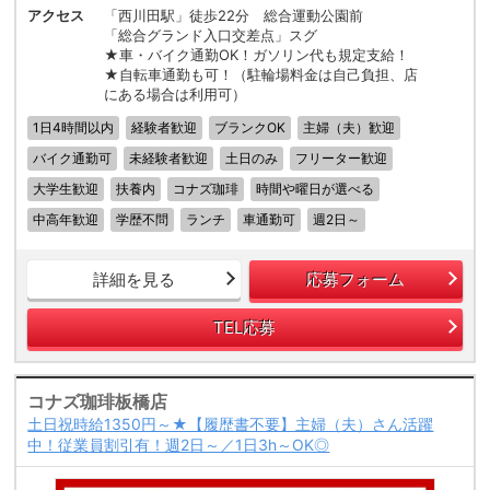
アクセス
「西川田駅」徒歩22分 総合運動公園前
「総合グランド入口交差点」スグ
★車・バイク通勤OK！ガソリン代も規定支給！
★自転車通勤も可！（駐輪場料金は自己負担、店
にある場合は利用可）
1日4時間以内
経験者歓迎
ブランクOK
主婦（夫）歓迎
バイク通勤可
未経験者歓迎
土日のみ
フリーター歓迎
大学生歓迎
扶養内
コナズ珈琲
時間や曜日が選べる
中高年歓迎
学歴不問
ランチ
車通勤可
週2日～
詳細を見る
応募フォーム
TEL応募
コナズ珈琲板橋店
土日祝時給1350円～★【履歴書不要】主婦（夫）さん活躍
中！従業員割引有！週2日～／1日3h～OK◎