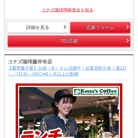
コナズ珈琲岡崎美合を知る
詳細を見る
応募フォーム
TEL応募
コナズ珈琲藤井寺店
【履歴書不要】主婦（夫）さん活躍中！従業員割引有！週2日
～／1日3h～OK◎※6ヶ月以上の勤務