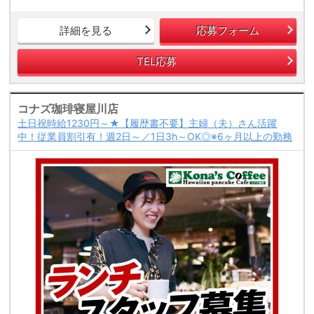
詳細を見る
応募フォーム
TEL応募
コナズ珈琲寝屋川店
土日祝時給1230円～★【履歴書不要】主婦（夫）さん活躍
中！従業員割引有！週2日～／1日3h～OK◎※6ヶ月以上の勤務