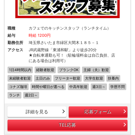
職種
カフェでのキッチンスタッフ（ランチタイム）
給与
時給 1200円
勤務住所
埼玉県さいたま市緑区大間木１８５－１
アクセス
JR武蔵野線「東浦和駅」より徒歩20分
★自転車通勤も可！（駐輪場料金は自己負担、店
にある場合は利用可）
1日4時間以内
経験者歓迎
ブランクOK
主婦（夫）歓迎
未経験者歓迎
土日のみ
フリーター歓迎
大学生歓迎
扶養内
コナズ珈琲
時間や曜日が選べる
中高年歓迎
週3日～
学歴不問
ランチ
週2日～
詳細を見る
応募フォーム
TEL応募