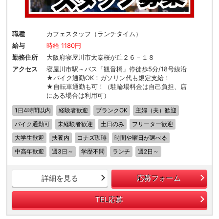
職種
カフェスタッフ（ランチタイム）
給与
時給 1180円
勤務住所
大阪府寝屋川市太秦桜が丘２６－１８
アクセス
寝屋川市駅～バス「観音橋」停徒歩5分/18号線沿
★バイク通勤OK！ガソリン代も規定支給！
★自転車通勤も可！（駐輪場料金は自己負担、店
にある場合は利用可）
1日4時間以内
経験者歓迎
ブランクOK
主婦（夫）歓迎
バイク通勤可
未経験者歓迎
土日のみ
フリーター歓迎
大学生歓迎
扶養内
コナズ珈琲
時間や曜日が選べる
中高年歓迎
週3日～
学歴不問
ランチ
週2日～
詳細を見る
応募フォーム
TEL応募