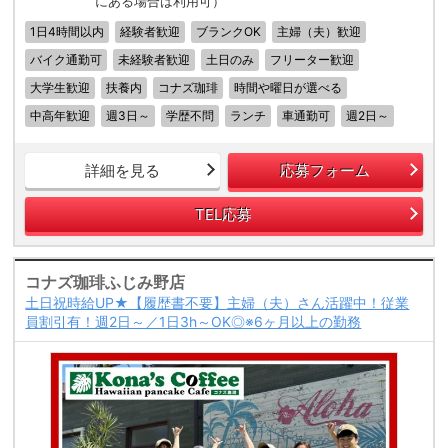
にある場合は利用可）
1日4時間以内
経験者歓迎
ブランクOK
主婦（夫）歓迎
バイク通勤可
未経験者歓迎
土日のみ
フリーター歓迎
大学生歓迎
扶養内
コナズ珈琲
時間や曜日が選べる
中高年歓迎
週3日～
学歴不問
ランチ
車通勤可
週2日～
詳細を見る
応募フォーム
TEL応募
コナズ珈琲ふじみ野店
土日祝時給UP★【履歴書不要】主婦（夫）さん活躍中！従業
員割引有！週2日～／1日3h～OK◎※6ヶ月以上の勤務