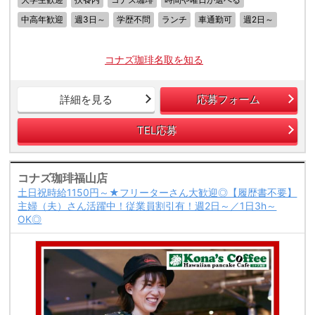
中高年歓迎
週3日～
学歴不問
ランチ
車通勤可
週2日～
コナズ珈琲名取を知る
詳細を見る
応募フォーム
TEL応募
コナズ珈琲福山店
土日祝時給1150円～★フリーターさん大歓迎◎【履歴書不要】
主婦（夫）さん活躍中！従業員割引有！週2日～／1日3h～
OK◎