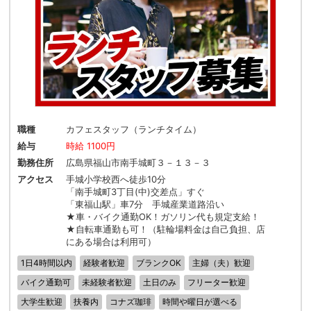
職種
カフェスタッフ（ランチタイム）
給与
時給 1100円
勤務住所
広島県福山市南手城町３－１３－３
アクセス
手城小学校西へ徒歩10分
「南手城町3丁目(中)交差点」すぐ
「東福山駅」車7分 手城産業道路沿い
★車・バイク通勤OK！ガソリン代も規定支給！
★自転車通勤も可！（駐輪場料金は自己負担、店
にある場合は利用可）
1日4時間以内
経験者歓迎
ブランクOK
主婦（夫）歓迎
バイク通勤可
未経験者歓迎
土日のみ
フリーター歓迎
大学生歓迎
扶養内
コナズ珈琲
時間や曜日が選べる