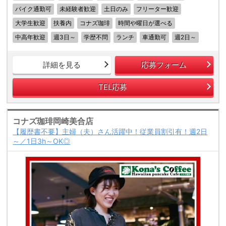
バイク通勤可
未経験者歓迎
土日のみ
フリーター歓迎
大学生歓迎
扶養内
コナズ珈琲
時間や曜日が選べる
中高年歓迎
週3日～
学歴不問
ランチ
車通勤可
週2日～
詳細を見る
応募フォーム
TEL応募
コナズ珈琲岡崎美合店
【履歴書不要】主婦（夫）さん活躍中！従業員割引有！週2日
～／1日3h～OK◎