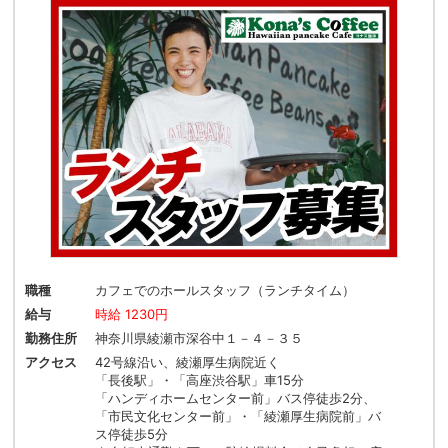
職種
カフェでのホールスタッフ（ランチタイム）
給与
時給 1230円
勤務住所
神奈川県綾瀬市深谷中１－４－３５
アクセス
42号線沿い、綾瀬厚生病院近く
「長後駅」・「高座渋谷駅」車15分
「ハンディホームセンター前」バス停徒歩2分、
「市民文化センター前」・「綾瀬厚生病院前」バ
ス停徒歩5分