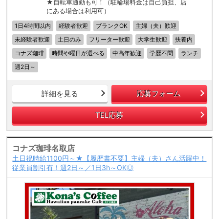
★自転車通勤も可！（駐輪場料金は自己負担、店
にある場合は利用可）
1日4時間以内
経験者歓迎
ブランクOK
主婦（夫）歓迎
未経験者歓迎
土日のみ
フリーター歓迎
大学生歓迎
扶養内
コナズ珈琲
時間や曜日が選べる
中高年歓迎
学歴不問
ランチ
週2日～
詳細を見る
応募フォーム
TEL応募
コナズ珈琲名取店
土日祝時給1100円～★【履歴書不要】主婦（夫）さん活躍中！
従業員割引有！週2日～／1日3h～OK◎