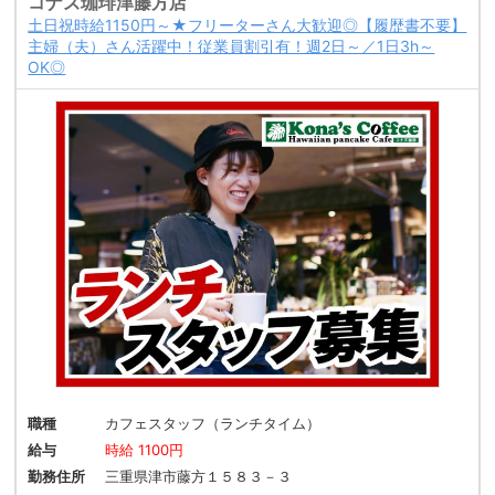
コナズ珈琲津藤方店
土日祝時給1150円～★フリーターさん大歓迎◎【履歴書不要】
主婦（夫）さん活躍中！従業員割引有！週2日～／1日3h～
OK◎
職種
カフェスタッフ（ランチタイム）
給与
時給 1100円
勤務住所
三重県津市藤方１５８３－３