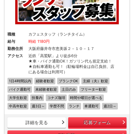
職種
カフェスタッフ（ランチタイム）
給与
時給 1180円
勤務住所
大阪府藤井寺市恵美坂２－１０－１７
アクセス
近鉄「高鷲駅」より徒歩6分
★車・バイク通勤OK！ガソリン代も規定支給！
★自転車通勤も可！（駐輪場料金は自己負担、店
にある場合は利用可）
1日4時間以内
経験者歓迎
ブランクOK
主婦（夫）歓迎
バイク通勤可
未経験者歓迎
土日のみ
フリーター歓迎
大学生歓迎
扶養内
コナズ珈琲
時間や曜日が選べる
中高年歓迎
週3日～
学歴不問
ランチ
車通勤可
週2日～
詳細を見る
応募フォーム