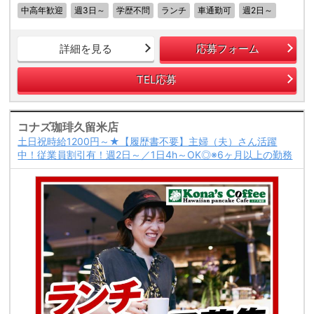
中高年歓迎
週3日～
学歴不問
ランチ
車通勤可
週2日～
詳細を見る
応募フォーム
TEL応募
コナズ珈琲久留米店
土日祝時給1200円～★【履歴書不要】主婦（夫）さん活躍
中！従業員割引有！週2日～／1日4h～OK◎※6ヶ月以上の勤務