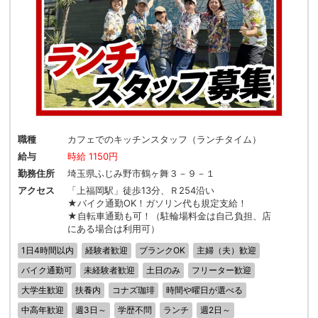
職種
カフェでのキッチンスタッフ（ランチタイム）
給与
時給 1150円
勤務住所
埼玉県ふじみ野市鶴ヶ舞３－９－１
アクセス
「上福岡駅」徒歩13分、Ｒ254沿い
★バイク通勤OK！ガソリン代も規定支給！
★自転車通勤も可！（駐輪場料金は自己負担、店
にある場合は利用可）
1日4時間以内
経験者歓迎
ブランクOK
主婦（夫）歓迎
バイク通勤可
未経験者歓迎
土日のみ
フリーター歓迎
大学生歓迎
扶養内
コナズ珈琲
時間や曜日が選べる
中高年歓迎
週3日～
学歴不問
ランチ
週2日～