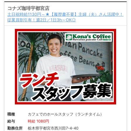
コナズ珈琲宇都宮店
土日祝時給1130円～★【履歴書不要】主婦（夫）さん活躍中！
従業員割引有！週2日／1日3h～OK◎
職種
カフェでのホールスタッフ（ランチタイム）
給与
時給 1080円
勤務住所
栃木県宇都宮市西川田7-4-40