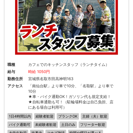
職種
カフェでのキッチンスタッフ（ランチタイム）
給与
時給 1050円
勤務住所
宮城県名取市田高神明163
アクセス
「南仙台駅」より車で10分、「名取駅」より車で
10分
★車・バイク通勤OK！ガソリン代も規定支給！
★自転車通勤も可！（駐輪場料金は自己負担、店
にある場合は利用可）
1日4時間以内
経験者歓迎
ブランクOK
主婦（夫）歓迎
バイク通勤可
未経験者歓迎
土日のみ
フリーター歓迎
大学生歓迎
扶養内
コナズ珈琲
時間や曜日が選べる