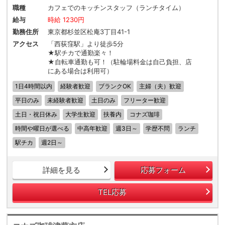
職種
カフェでのキッチンスタッフ（ランチタイム）
給与
時給 1230円
勤務住所
東京都杉並区松庵3丁目41-1
アクセス
「西荻窪駅」より徒歩5分
★駅チカで通勤楽々！
★自転車通勤も可！（駐輪場料金は自己負担、店
にある場合は利用可）
1日4時間以内
経験者歓迎
ブランクOK
主婦（夫）歓迎
平日のみ
未経験者歓迎
土日のみ
フリーター歓迎
土日・祝日休み
大学生歓迎
扶養内
コナズ珈琲
時間や曜日が選べる
中高年歓迎
週3日～
学歴不問
ランチ
駅チカ
週2日～
詳細を見る
応募フォーム
TEL応募