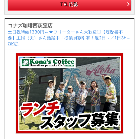
TEL応募
コナズ珈琲西荻窪店
土日祝時給1330円～★フリーターさん大歓迎◎【履歴書不
要】主婦（夫）さん活躍中！従業員割引有！週2日～／1日3h～
OK◎