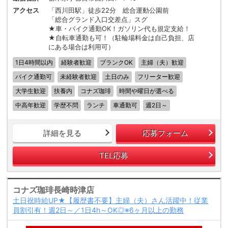
アクセス
「西川田駅」徒歩22分 総合運動公園前
「総合グランド入口交差点」スグ
★車・バイク通勤OK！ガソリン代も規定支給！
★自転車通勤も可！（駐輪場料金は自己負担、店
にある場合は利用可）
1日4時間以内
経験者歓迎
ブランクOK
主婦（夫）歓迎
バイク通勤可
未経験者歓迎
土日のみ
フリーター歓迎
大学生歓迎
扶養内
コナズ珈琲
時間や曜日が選べる
中高年歓迎
学歴不問
ランチ
車通勤可
週2日～
詳細を見る
応募フォーム
TEL応募
コナズ珈琲長崎時津店
土日祝時給UP★【履歴書不要】主婦（夫）さん活躍中！従業
員割引有！週2日～／1日4h～OK◎※6ヶ月以上の勤務