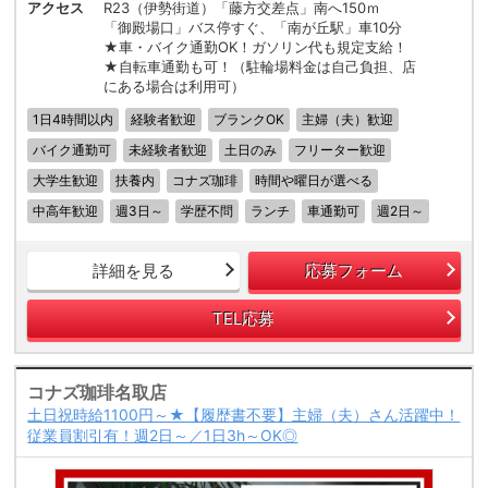
アクセス
R23（伊勢街道）「藤方交差点」南へ150ｍ
「御殿場口」バス停すぐ、「南が丘駅」車10分
★車・バイク通勤OK！ガソリン代も規定支給！
★自転車通勤も可！（駐輪場料金は自己負担、店
にある場合は利用可）
1日4時間以内
経験者歓迎
ブランクOK
主婦（夫）歓迎
バイク通勤可
未経験者歓迎
土日のみ
フリーター歓迎
大学生歓迎
扶養内
コナズ珈琲
時間や曜日が選べる
中高年歓迎
週3日～
学歴不問
ランチ
車通勤可
週2日～
詳細を見る
応募フォーム
TEL応募
コナズ珈琲名取店
土日祝時給1100円～★【履歴書不要】主婦（夫）さん活躍中！
従業員割引有！週2日～／1日3h～OK◎