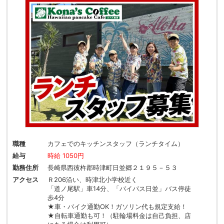
職種
カフェでのキッチンスタッフ（ランチタイム）
給与
時給 1050円
勤務住所
長崎県西彼杵郡時津町日並郷２１９５－５３
アクセス
Ｒ206沿い、時津北小学校近く
「道ノ尾駅」車14分、「バイパス日並」バス停徒
歩4分
★車・バイク通勤OK！ガソリン代も規定支給！
★自転車通勤も可！（駐輪場料金は自己負担、店