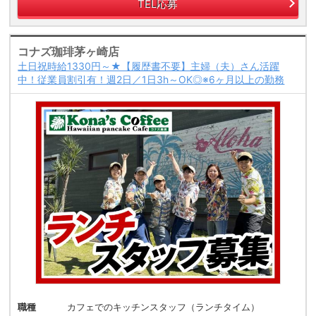
TEL応募
コナズ珈琲茅ヶ崎店
土日祝時給1330円～★【履歴書不要】主婦（夫）さん活躍
中！従業員割引有！週2日／1日3h～OK◎※6ヶ月以上の勤務
職種
カフェでのキッチンスタッフ（ランチタイム）