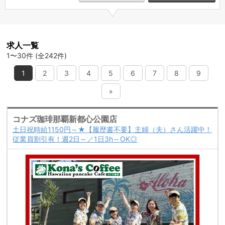
求人一覧
1〜30件 (全242件)
1
2
3
4
5
6
7
8
9
»
コナズ珈琲那覇新都心公園店
土日祝時給1150円～★【履歴書不要】主婦（夫）さん活躍中！
従業員割引有！週2日～／1日3h～OK◎