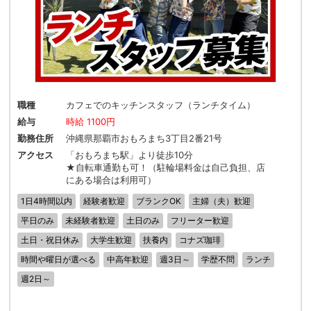
職種
カフェでのキッチンスタッフ（ランチタイム）
給与
時給 1100円
勤務住所
沖縄県那覇市おもろまち3丁目2番21号
アクセス
「おもろまち駅」より徒歩10分
★自転車通勤も可！（駐輪場料金は自己負担、店
にある場合は利用可）
1日4時間以内
経験者歓迎
ブランクOK
主婦（夫）歓迎
平日のみ
未経験者歓迎
土日のみ
フリーター歓迎
土日・祝日休み
大学生歓迎
扶養内
コナズ珈琲
時間や曜日が選べる
中高年歓迎
週3日～
学歴不問
ランチ
週2日～