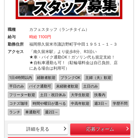
職種
カフェスタッフ（ランチタイム）
給与
時給 1100円
勤務住所
福岡県久留米市諏訪野町字中田１９５１－１－３
アクセス
「南久留米駅」より徒歩8分、R3沿い
★車・バイク通勤OK！ガソリン代も規定支給！
★自転車通勤も可！（駐輪場料金は自己負担、店
にある場合は利用可）
1日4時間以内
経験者歓迎
ブランクOK
主婦（夫）歓迎
平日のみ
バイク通勤可
未経験者歓迎
土日のみ
フリーター歓迎
土日・祝日休み
大学生歓迎
扶養内
コナズ珈琲
時間や曜日が選べる
中高年歓迎
週3日～
学歴不問
ランチ
車通勤可
週2日～
詳細を見る
応募フォーム