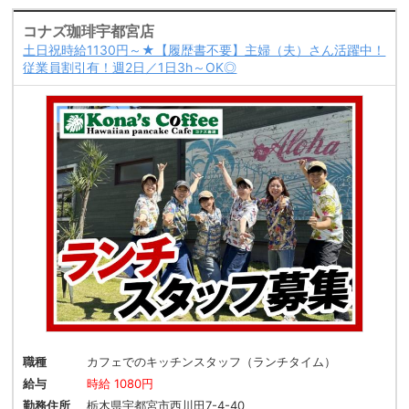
コナズ珈琲宇都宮店
土日祝時給1130円～★【履歴書不要】主婦（夫）さん活躍中！
従業員割引有！週2日／1日3h～OK◎
職種
カフェでのキッチンスタッフ（ランチタイム）
給与
時給 1080円
勤務住所
栃木県宇都宮市西川田7-4-40