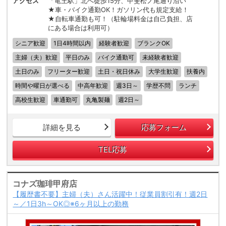
アクセス
「竜王駅」北へ徒歩15分、甲斐松ノ尾通り沿い
★車・バイク通勤OK！ガソリン代も規定支給！
★自転車通勤も可！（駐輪場料金は自己負担、店
にある場合は利用可）
シニア歓迎
1日4時間以内
経験者歓迎
ブランクOK
主婦（夫）歓迎
平日のみ
バイク通勤可
未経験者歓迎
土日のみ
フリーター歓迎
土日・祝日休み
大学生歓迎
扶養内
時間や曜日が選べる
中高年歓迎
週3日～
学歴不問
ランチ
高校生歓迎
車通勤可
丸亀製麺
週2日～
詳細を見る
応募フォーム
TEL応募
コナズ珈琲甲府店
【履歴書不要】主婦（夫）さん活躍中！従業員割引有！週2日
～／1日3h～OK◎※6ヶ月以上の勤務