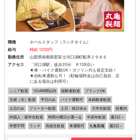
職種
ホールスタッフ（ランチタイム）
給与
時給 1200円
勤務住所
山梨県南都留郡富士河口湖町船津２９８６
アクセス
「河口湖駅」徒歩20分 Ｒ139沿い
★車・バイク通勤OK！ガソリン代も規定支給！
★自転車通勤も可！（駐輪場料金は自己負担、店
にある場合は利用可）
シニア歓迎
1日4時間以内
経験者歓迎
ブランクOK
主婦（夫）歓迎
平日のみ
バイク通勤可
未経験者歓迎
土日のみ
フリーター歓迎
土日・祝日休み
大学生歓迎
扶養内
外国人・留学生歓迎
時間や曜日が選べる
中高年歓迎
週3日～
学歴不問
ランチ
高校生歓迎
車通勤可
丸亀製麺
週2日～