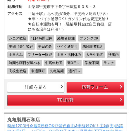
勤務住所
山梨県甲斐市中下条字三味堂９０８－３
アクセス
「竜王駅」北へ徒歩15分、甲斐松ノ尾通り沿い
★車・バイク通勤OK！ガソリン代も規定支給！
★自転車通勤も可！（駐輪場料金は自己負担、店
にある場合は利用可）
シニア歓迎
1日4時間以内
経験者歓迎
ブランクOK
主婦（夫）歓迎
平日のみ
バイク通勤可
未経験者歓迎
土日のみ
フリーター歓迎
土日・祝日休み
大学生歓迎
扶養内
時間や曜日が選べる
中高年歓迎
週3日～
学歴不問
ランチ
高校生歓迎
車通勤可
丸亀製麺
週2日～
詳細を見る
応募フォーム
TEL応募
丸亀製麺石和店
時給1200円☆週0勤務OK◎髪色自由♪未経験OK！主婦(夫)活躍