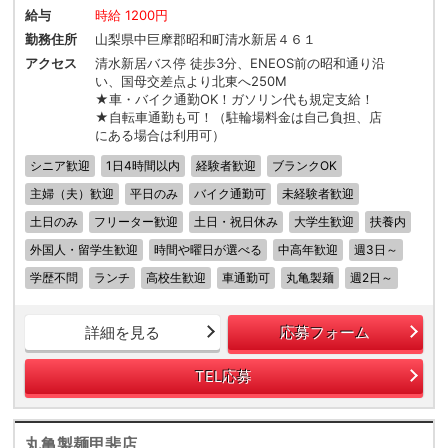
給与
時給 1200円
勤務住所
山梨県中巨摩郡昭和町清水新居４６１
アクセス
清水新居バス停 徒歩3分、ENEOS前の昭和通り沿
い、国母交差点より北東へ250M
★車・バイク通勤OK！ガソリン代も規定支給！
★自転車通勤も可！（駐輪場料金は自己負担、店
にある場合は利用可）
シニア歓迎
1日4時間以内
経験者歓迎
ブランクOK
主婦（夫）歓迎
平日のみ
バイク通勤可
未経験者歓迎
土日のみ
フリーター歓迎
土日・祝日休み
大学生歓迎
扶養内
外国人・留学生歓迎
時間や曜日が選べる
中高年歓迎
週3日～
学歴不問
ランチ
高校生歓迎
車通勤可
丸亀製麺
週2日～
詳細を見る
応募フォーム
TEL応募
丸亀製麺甲斐店