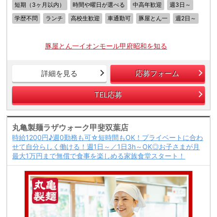
短期（3ヶ月以内）
時間や曜日が選べる
中高年歓迎
週3日～
学歴不問
ランチ
高校生歓迎
車通勤可
豚屋とん一
週2日～
豚屋とん一イオンモール甲府昭和を知る
詳細を見る
応募フォーム
TEL応募
丸亀製麺ラザウォーク甲斐双葉店
時給1200円♪週0勤務も可☆短時間もOK！プライベートに合わ
せて自分らしく働ける！週1日～／1日3h～OK◎お子さまが月
最大1万円まで無償で食事を楽しめる家族食堂スタート！