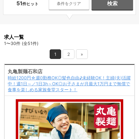
51
検索
条件をクリア
件ヒット
求人一覧
1〜30件 (全51件)
1
2
»
丸亀製麺石和店
時給1200円☆週0勤務OK◎髪色自由♪未経験OK！主婦(夫)活躍
中！週1日～／1日3h～OK◎お子さまが月最大1万円まで無償で
食事を楽しめる家族食堂スタート！