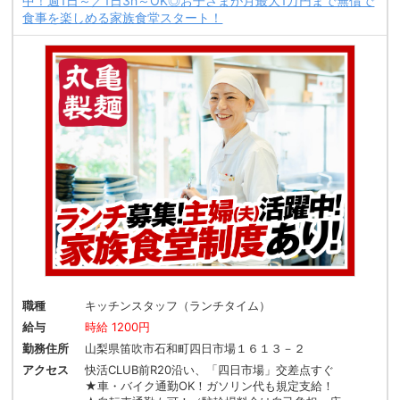
中！週1日～／1日3h～OK◎お子さまが月最大1万円まで無償で
食事を楽しめる家族食堂スタート！
職種
キッチンスタッフ（ランチタイム）
給与
時給 1200円
勤務住所
山梨県笛吹市石和町四日市場１６１３－２
アクセス
快活CLUB前R20沿い、「四日市場」交差点すぐ
★車・バイク通勤OK！ガソリン代も規定支給！