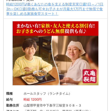
時給1200円♪働くあなたの食を支える制度充実◎週1日～／1日
3h～OK◎週0勤務も可☆お子さまが月最大1万円まで無償で食
事を楽しめる家族食堂スタート！
職種
ホールスタッフ（ランチタイム）
給与
時給 1200円
勤務住所
山梨県甲斐市中下条字三味堂９０８－３