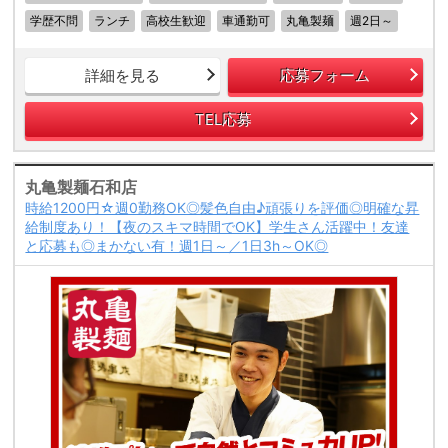
学歴不問
ランチ
高校生歓迎
車通勤可
丸亀製麺
週2日～
詳細を見る
応募フォーム
TEL応募
丸亀製麺石和店
時給1200円☆週0勤務OK◎髪色自由♪頑張りを評価◎明確な昇
給制度あり！【夜のスキマ時間でOK】学生さん活躍中！友達
と応募も◎まかない有！週1日～／1日3h～OK◎