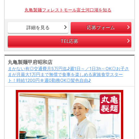
丸亀製麺フォレストモール富士河口湖を知る
詳細を見る
応募フォーム
TEL応募
丸亀製麺甲府昭和店
まかない有◎交通費月5万円迄♪週1日～／1日3h～OK◎お子さ
まが月最大1万円まで無償で食事を楽しめる家族食堂スター
ト！時給1200円☆週0勤務OK◎髪色自由♪