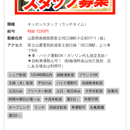
職種
キッチンスタッフ（ランチタイム）
給与
時給 1250円
勤務住所
山梨県南都留郡富士河口湖町小立8017-1（仮）
アクセス
富士山麓電気鉄道富士急行線「河口湖駅」より車
で9分
★車・バイク通勤OK！ガソリン代も規定支給！
★自転車通勤も可！（駐輪場料金は自己負担、店
にある場合は利用可）
シニア歓迎
1日4時間以内
経験者歓迎
ブランクOK
主婦（夫）歓迎
平日のみ
バイク通勤可
未経験者歓迎
土日のみ
フリーター歓迎
土日・祝日休み
大学生歓迎
扶養内
時間や曜日が選べる
中高年歓迎
週3日～
学歴不問
オープニング
ランチ
高校生歓迎
車通勤可
丸亀製麺
週2日～