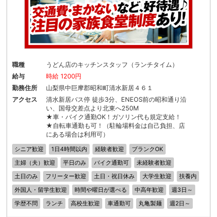
職種
うどん店のキッチンスタッフ（ランチタイム）
給与
時給 1200円
勤務住所
山梨県中巨摩郡昭和町清水新居４６１
アクセス
清水新居バス停 徒歩3分、ENEOS前の昭和通り沿
い、国母交差点より北東へ250M
★車・バイク通勤OK！ガソリン代も規定支給！
★自転車通勤も可！（駐輪場料金は自己負担、店
にある場合は利用可）
シニア歓迎
1日4時間以内
経験者歓迎
ブランクOK
主婦（夫）歓迎
平日のみ
バイク通勤可
未経験者歓迎
土日のみ
フリーター歓迎
土日・祝日休み
大学生歓迎
扶養内
外国人・留学生歓迎
時間や曜日が選べる
中高年歓迎
週3日～
学歴不問
ランチ
高校生歓迎
車通勤可
丸亀製麺
週2日～