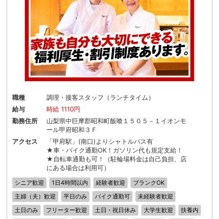
職種
調理・接客スタッフ（ランチタイム）
給与
時給 1110円
勤務住所
山梨県中巨摩郡昭和町飯喰１５０５－１イオンモ
ール甲府昭和３Ｆ
アクセス
「甲府駅」(南口)よりシャトルバス有
★車・バイク通勤OK！ガソリン代も規定支給！
★自転車通勤も可！（駐輪場料金は自己負担、店
にある場合は利用可）
シニア歓迎
1日4時間以内
経験者歓迎
ブランクOK
主婦（夫）歓迎
平日のみ
バイク通勤可
未経験者歓迎
土日のみ
フリーター歓迎
土日・祝日休み
大学生歓迎
扶養内