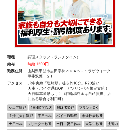
職種
調理スタッフ（ランチタイム）
給与
時給 1200円
勤務住所
山梨県甲斐市志田字柿木６４５－１ラザウォーク
甲斐双葉 ２Ｆ
アクセス
JR中央線「塩崎駅」徒歩約10分。R20沿い
★車・バイク通勤OK！ガソリン代も規定支給！
★自転車通勤も可！（駐輪場料金は自己負担、店
にある場合は利用可）
シニア歓迎
1日4時間以内
経験者歓迎
ブランクOK
主婦（夫）歓迎
平日のみ
バイク通勤可
未経験者歓迎
土日のみ
フリーター歓迎
土日・祝日休み
大学生歓迎
扶養内