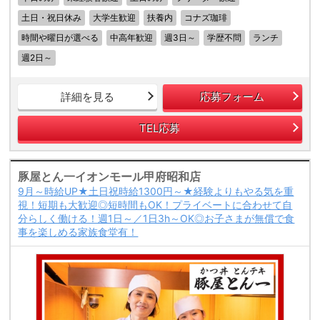
土日・祝日休み
大学生歓迎
扶養内
コナズ珈琲
時間や曜日が選べる
中高年歓迎
週3日～
学歴不問
ランチ
週2日～
詳細を見る
応募フォーム
TEL応募
豚屋とん一イオンモール甲府昭和店
9月～時給UP★土日祝時給1300円～★経験よりもやる気を重
視！短期も大歓迎◎短時間もOK！プライベートに合わせて自
分らしく働ける！週1日～／1日3h～OK◎お子さまが無償で食
事を楽しめる家族食堂有！