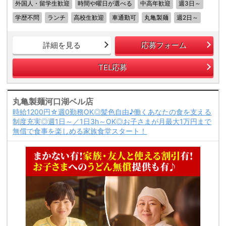
外国人・留学生歓迎
時間や曜日が選べる
中高年歓迎
週3日～
学歴不問
ランチ
高校生歓迎
車通勤可
丸亀製麺
週2日～
詳細を見る
応募フォーム
TEL応募
丸亀製麺河口湖ベル店
時給1200円☆週0勤務OK◎髪色自由♪働くあなたの食を支える
制度充実◎週1日～／1日3h～OK◎お子さまが月最大1万円まで
無償で食事を楽しめる家族食堂スタート！