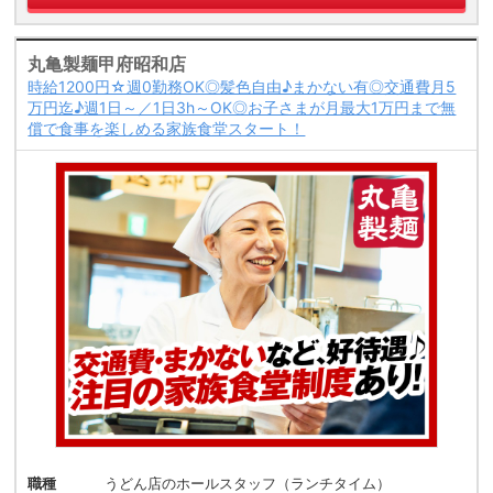
丸亀製麺甲府昭和店
時給1200円☆週0勤務OK◎髪色自由♪まかない有◎交通費月5
万円迄♪週1日～／1日3h～OK◎お子さまが月最大1万円まで無
償で食事を楽しめる家族食堂スタート！
職種
うどん店のホールスタッフ（ランチタイム）