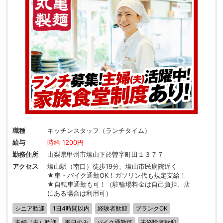
職種
キッチンスタッフ（ランチタイム）
給与
時給 1200円
勤務住所
山梨県甲州市塩山下於曽字町田１３７７
アクセス
塩山駅（南口）徒歩19分、塩山市民病院近く
★車・バイク通勤OK！ガソリン代も規定支給！
★自転車通勤も可！（駐輪場料金は自己負担、店
にある場合は利用可）
シニア歓迎
1日4時間以内
経験者歓迎
ブランクOK
主婦（夫）歓迎
平日のみ
バイク通勤可
未経験者歓迎