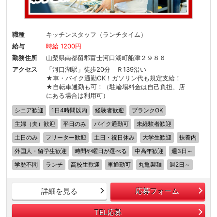
職種
キッチンスタッフ（ランチタイム）
給与
時給 1200円
勤務住所
山梨県南都留郡富士河口湖町船津２９８６
アクセス
「河口湖駅」徒歩20分 Ｒ139沿い
★車・バイク通勤OK！ガソリン代も規定支給！
★自転車通勤も可！（駐輪場料金は自己負担、店
にある場合は利用可）
シニア歓迎
1日4時間以内
経験者歓迎
ブランクOK
主婦（夫）歓迎
平日のみ
バイク通勤可
未経験者歓迎
土日のみ
フリーター歓迎
土日・祝日休み
大学生歓迎
扶養内
外国人・留学生歓迎
時間や曜日が選べる
中高年歓迎
週3日～
学歴不問
ランチ
高校生歓迎
車通勤可
丸亀製麺
週2日～
詳細を見る
応募フォーム
TEL応募