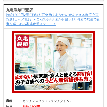
丸亀製麺甲斐店
時給1200円♪週0勤務も可☆働くあなたの食を支える制度充実
◎週1日～／1日3h～OK◎お子さまが月最大1万円まで無償で食
事を楽しめる家族食堂スタート！
職種
キッチンスタッフ（ランチタイム）
給与
時給 1200円