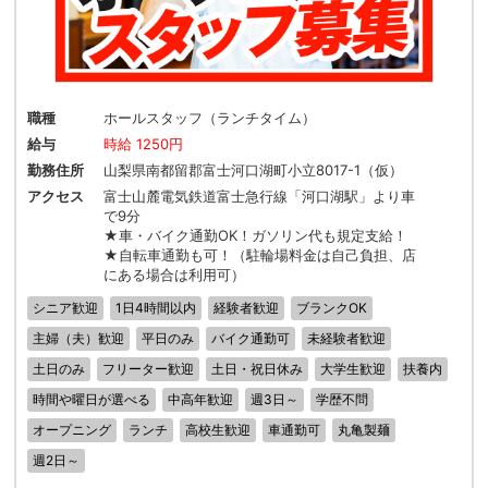
職種
ホールスタッフ（ランチタイム）
給与
時給 1250円
勤務住所
山梨県南都留郡富士河口湖町小立8017-1（仮）
アクセス
富士山麓電気鉄道富士急行線「河口湖駅」より車
で9分
★車・バイク通勤OK！ガソリン代も規定支給！
★自転車通勤も可！（駐輪場料金は自己負担、店
にある場合は利用可）
シニア歓迎
1日4時間以内
経験者歓迎
ブランクOK
主婦（夫）歓迎
平日のみ
バイク通勤可
未経験者歓迎
土日のみ
フリーター歓迎
土日・祝日休み
大学生歓迎
扶養内
時間や曜日が選べる
中高年歓迎
週3日～
学歴不問
オープニング
ランチ
高校生歓迎
車通勤可
丸亀製麺
週2日～