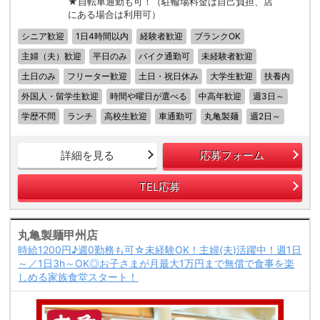
★自転車通勤も可！（駐輪場料金は自己負担、店
にある場合は利用可）
シニア歓迎
1日4時間以内
経験者歓迎
ブランクOK
主婦（夫）歓迎
平日のみ
バイク通勤可
未経験者歓迎
土日のみ
フリーター歓迎
土日・祝日休み
大学生歓迎
扶養内
外国人・留学生歓迎
時間や曜日が選べる
中高年歓迎
週3日～
学歴不問
ランチ
高校生歓迎
車通勤可
丸亀製麺
週2日～
詳細を見る
応募フォーム
TEL応募
丸亀製麺甲州店
時給1200円♪週0勤務も可☆未経験OK！主婦(夫)活躍中！週1日
～／1日3h～OK◎お子さまが月最大1万円まで無償で食事を楽
しめる家族食堂スタート！