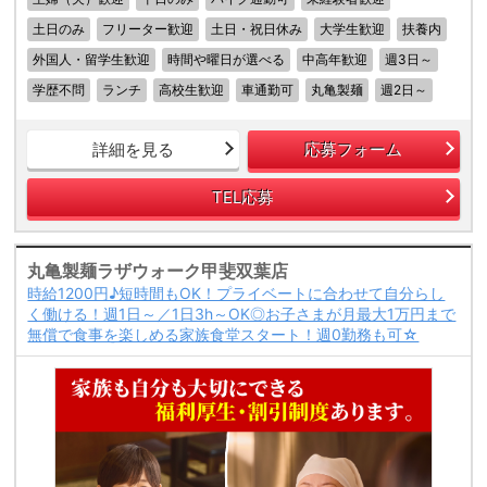
土日のみ
フリーター歓迎
土日・祝日休み
大学生歓迎
扶養内
外国人・留学生歓迎
時間や曜日が選べる
中高年歓迎
週3日～
学歴不問
ランチ
高校生歓迎
車通勤可
丸亀製麺
週2日～
詳細を見る
応募フォーム
TEL応募
丸亀製麺ラザウォーク甲斐双葉店
時給1200円♪短時間もOK！プライベートに合わせて自分らし
く働ける！週1日～／1日3h～OK◎お子さまが月最大1万円まで
無償で食事を楽しめる家族食堂スタート！週0勤務も可☆