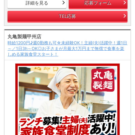
詳細を見る
応募フォーム
TEL応募
丸亀製麺甲州店
時給1200円♪週0勤務も可☆未経験OK！主婦(夫)活躍中！週1日
～／1日3h～OK◎お子さまが月最大1万円まで無償で食事を楽
しめる家族食堂スタート！