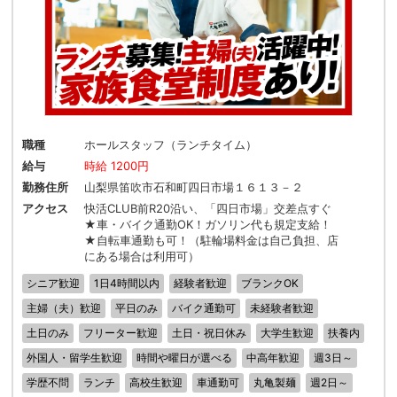
職種
ホールスタッフ（ランチタイム）
給与
時給 1200円
勤務住所
山梨県笛吹市石和町四日市場１６１３－２
アクセス
快活CLUB前R20沿い、「四日市場」交差点すぐ
★車・バイク通勤OK！ガソリン代も規定支給！
★自転車通勤も可！（駐輪場料金は自己負担、店
にある場合は利用可）
シニア歓迎
1日4時間以内
経験者歓迎
ブランクOK
主婦（夫）歓迎
平日のみ
バイク通勤可
未経験者歓迎
土日のみ
フリーター歓迎
土日・祝日休み
大学生歓迎
扶養内
外国人・留学生歓迎
時間や曜日が選べる
中高年歓迎
週3日～
学歴不問
ランチ
高校生歓迎
車通勤可
丸亀製麺
週2日～