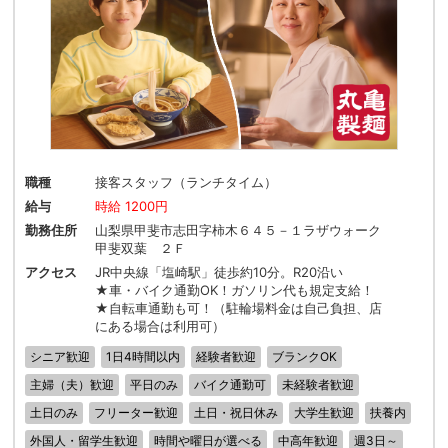
職種
接客スタッフ（ランチタイム）
給与
時給 1200円
勤務住所
山梨県甲斐市志田字柿木６４５－１ラザウォーク
甲斐双葉 ２Ｆ
アクセス
JR中央線「塩崎駅」徒歩約10分。R20沿い
★車・バイク通勤OK！ガソリン代も規定支給！
★自転車通勤も可！（駐輪場料金は自己負担、店
にある場合は利用可）
シニア歓迎
1日4時間以内
経験者歓迎
ブランクOK
主婦（夫）歓迎
平日のみ
バイク通勤可
未経験者歓迎
土日のみ
フリーター歓迎
土日・祝日休み
大学生歓迎
扶養内
外国人・留学生歓迎
時間や曜日が選べる
中高年歓迎
週3日～