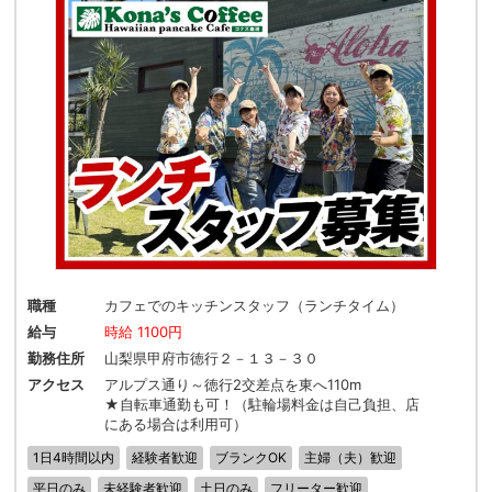
職種
カフェでのキッチンスタッフ（ランチタイム）
給与
時給 1100円
勤務住所
山梨県甲府市徳行２－１３－３０
アクセス
アルプス通り～徳行2交差点を東へ110m
★自転車通勤も可！（駐輪場料金は自己負担、店
にある場合は利用可）
1日4時間以内
経験者歓迎
ブランクOK
主婦（夫）歓迎
平日のみ
未経験者歓迎
土日のみ
フリーター歓迎