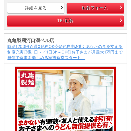
詳細を見る
応募フォーム
TEL応募
丸亀製麺河口湖ベル店
時給1200円☆週0勤務OK◎髪色自由♪働くあなたの食を支える
制度充実◎週1日～／1日3h～OK◎お子さまが月最大1万円まで
無償で食事を楽しめる家族食堂スタート！