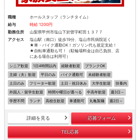
職種
ホールスタッフ（ランチタイム）
給与
時給 1200円
勤務住所
山梨県甲州市塩山下於曽字町田１３７７
アクセス
塩山駅（南口）徒歩19分、塩山市民病院近く
★車・バイク通勤OK！ガソリン代も規定支給！
★自転車通勤も可！（駐輪場料金は自己負担、店
にある場合は利用可）
シニア歓迎
1日4時間以内
経験者歓迎
ブランクOK
主婦（夫）歓迎
平日のみ
バイク通勤可
未経験者歓迎
土日のみ
フリーター歓迎
土日・祝日休み
大学生歓迎
扶養内
外国人・留学生歓迎
時間や曜日が選べる
中高年歓迎
週3日～
学歴不問
ランチ
高校生歓迎
車通勤可
丸亀製麺
週2日～
詳細を見る
応募フォーム
TEL応募