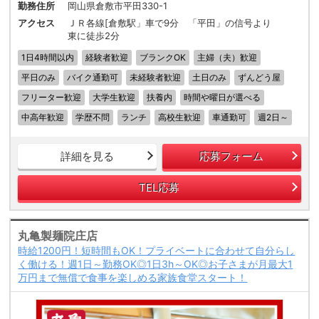
勤務住所
岡山県倉敷市平田330-1
アクセス
ＪＲ各線[倉敷駅」車で9分 「平田」の信号より
東に徒歩2分
1日4時間以内
経験者歓迎
ブランクOK
主婦（夫）歓迎
平日のみ
バイク通勤可
未経験者歓迎
土日のみ
ずんどう屋
フリーター歓迎
大学生歓迎
扶養内
時間や曜日が選べる
中高年歓迎
学歴不問
ランチ
高校生歓迎
車通勤可
週2日～
詳細を見る
応募フォーム
TEL応募
丸亀製麺院庄店
時給1200円！短時間もOK！プライベートに合わせて自分らし
く働ける！週1日～勤務OK◎1日3h～OK◎お子さまが月最大1
万円まで無償で食事を楽しめる家族食堂スタート！