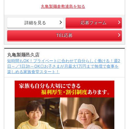
丸亀製麺倉敷連島を知る
詳細を見る
応募フォーム
TEL応募
丸亀製麺邑久店
短時間もOK！プライベートに合わせて自分らしく働ける！週2
日～／1日3h～OK◎お子さまが月最大1万円まで無償で食事を
楽しめる家族食堂スタート！