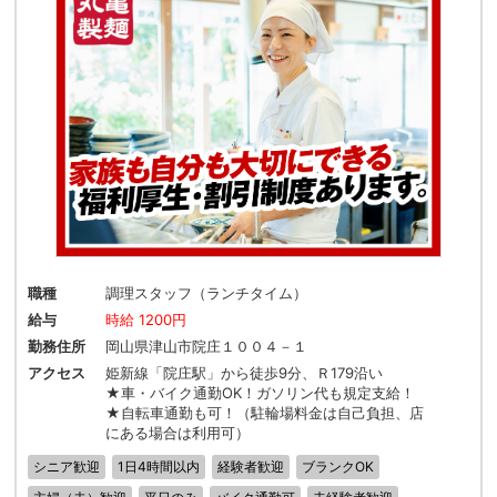
職種
調理スタッフ（ランチタイム）
給与
時給 1200円
勤務住所
岡山県津山市院庄１００４－１
アクセス
姫新線「院庄駅」から徒歩9分、Ｒ179沿い
★車・バイク通勤OK！ガソリン代も規定支給！
★自転車通勤も可！（駐輪場料金は自己負担、店
にある場合は利用可）
シニア歓迎
1日4時間以内
経験者歓迎
ブランクOK