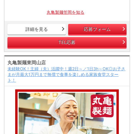
丸亀製麺笠岡を知る
詳細を見る
応募フォーム
TEL応募
丸亀製麺東岡山店
未経験OK！主婦（夫）活躍中！週2日～／1日3h～OK◎お子さ
まが月最大1万円まで無償で食事を楽しめる家族食堂スター
ト！