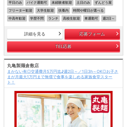
平日のみ
バイク通勤可
未経験者歓迎
土日のみ
ずんどう屋
フリーター歓迎
大学生歓迎
扶養内
時間や曜日が選べる
中高年歓迎
学歴不問
ランチ
高校生歓迎
車通勤可
週2日～
詳細を見る
応募フォーム
TEL応募
丸亀製麺倉敷店
まかない有◎交通費月5万円迄♪週2日～／1日3h～OK◎お子さ
まが月最大1万円まで無償で食事を楽しめる家族食堂スター
ト！