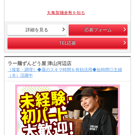
丸亀製麺倉敷を知る
詳細を見る
応募フォーム
TEL応募
ラー麺ずんどう屋 津山河辺店
［接客・調理］◆昼のスキマ時間を有効活用◆短時間◎主婦
（夫）活躍中