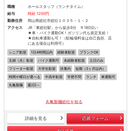
職種
ホールスタッフ（ランチタイム）
給与
時給 1200円
勤務住所
岡山県総社市総社１０３５－１－２
アクセス
JR「東総社駅」から徒歩9分 Ｒ180沿い
★車・バイク通勤OK！ガソリン代も規定支給！
★自転車通勤も可！（駐輪場料金は自己負担、店
にある場合は利用可）
シニア歓迎
1日4時間以内
経験者歓迎
ブランクOK
主婦（夫）歓迎
バイク通勤可
未経験者歓迎
土日のみ
フリーター歓迎
大学生歓迎
扶養内
短期（3ヶ月以内）
時間や曜日が選べる
中高年歓迎
学歴不問
ランチ
車通勤可
丸亀製麺
週2日～
丸亀製麺総社を知る
詳細を見る
応募フォーム