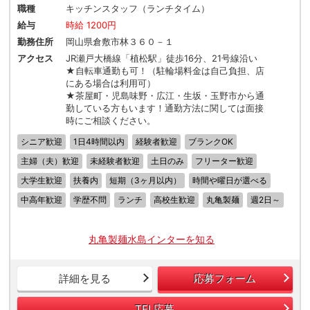
職種
キッチンスタッフ（ランチタイム）
給与
時給 1200円
勤務住所
岡山県倉敷市林３６０－１
アクセス
JR瀬戸大橋線「植松駅」徒歩16分、21号線沿い
★自転車通勤も可！（駐輪場料金は自己負担、店
にある場合は利用可）
★茶屋町・児島味野・広江・生坂・玉野市から通
勤している方もいます！通勤方法に関しては面接
時にご相談ください。
シニア歓迎
1日4時間以内
経験者歓迎
ブランクOK
主婦（夫）歓迎
未経験者歓迎
土日のみ
フリーター歓迎
大学生歓迎
扶養内
短期（3ヶ月以内）
時間や曜日が選べる
中高年歓迎
学歴不問
ランチ
高校生歓迎
丸亀製麺
週2日～
丸亀製麺水島インターを知る
詳細を見る
応募フォーム
TEL応募