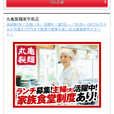
TEL応募
丸亀製麺東平島店
未経験OK！主婦（夫）活躍中！週2日～／1日3h～OK◎お子さ
まが月最大1万円まで無償で食事を楽しめる家族食堂スター
ト！