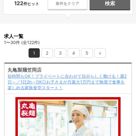
122
検索
条件をクリア
件ヒット
求人一覧
1〜30件 (全122件)
1
2
3
4
5
»
丸亀製麺笠岡店
短時間もOK！プライベートに合わせて自分らしく働ける！週2
日～／1日2h～OK◎お子さまが月最大1万円まで無償で食事を
楽しめる家族食堂スタート！