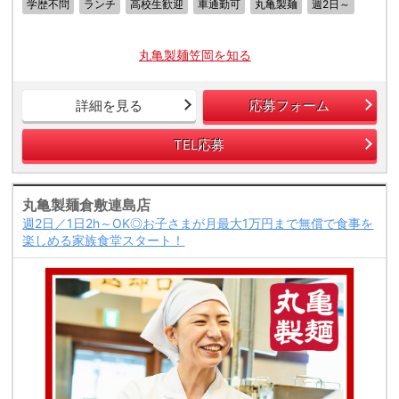
学歴不問
ランチ
高校生歓迎
車通勤可
丸亀製麺
週2日～
丸亀製麺笠岡を知る
詳細を見る
応募フォーム
TEL応募
丸亀製麺倉敷連島店
週2日／1日2h～OK◎お子さまが月最大1万円まで無償で食事を
楽しめる家族食堂スタート！