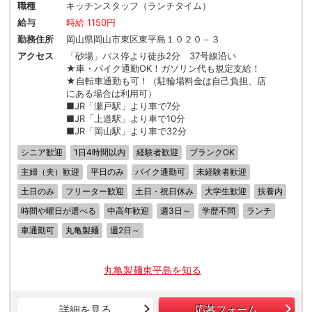
職種
キッチンスタッフ（ランチタイム）
給与
時給 1150円
勤務住所
岡山県岡山市東区東平島１０２０－３
アクセス
「砂場」バス停より徒歩2分 37号線沿い
★車・バイク通勤OK！ガソリン代も規定支給！
★自転車通勤も可！（駐輪場料金は自己負担、店
にある場合は利用可）
■JR「瀬戸駅」より車で7分
■JR「上道駅」より車で10分
■JR「岡山駅」より車で32分
シニア歓迎
1日4時間以内
経験者歓迎
ブランクOK
主婦（夫）歓迎
平日のみ
バイク通勤可
未経験者歓迎
土日のみ
フリーター歓迎
土日・祝日休み
大学生歓迎
扶養内
時間や曜日が選べる
中高年歓迎
週3日～
学歴不問
ランチ
車通勤可
丸亀製麺
週2日～
丸亀製麺東平島を知る
詳細を見る
応募フォーム