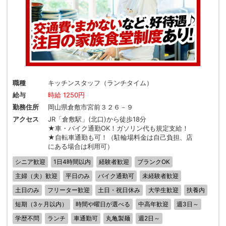
職種
キッチンスタッフ（ランチタイム）
給与
時給 1250円
勤務住所
岡山県倉敷市宮前３２６－９
アクセス
JR「倉敷駅」(北口)から徒歩18分
★車・バイク通勤OK！ガソリン代も規定支給！
★自転車通勤も可！（駐輪場料金は自己負担、店
にある場合は利用可）
シニア歓迎
1日4時間以内
経験者歓迎
ブランクOK
主婦（夫）歓迎
平日のみ
バイク通勤可
未経験者歓迎
土日のみ
フリーター歓迎
土日・祝日休み
大学生歓迎
扶養内
短期（3ヶ月以内）
時間や曜日が選べる
中高年歓迎
週3日～
学歴不問
ランチ
車通勤可
丸亀製麺
週2日～