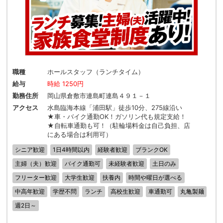
職種
ホールスタッフ（ランチタイム）
給与
時給 1250円
勤務住所
岡山県倉敷市連島町連島４９１－１
アクセス
水島臨海本線「浦田駅」徒歩10分、275線沿い
★車・バイク通勤OK！ガソリン代も規定支給！
★自転車通勤も可！（駐輪場料金は自己負担、店
にある場合は利用可）
シニア歓迎
1日4時間以内
経験者歓迎
ブランクOK
主婦（夫）歓迎
バイク通勤可
未経験者歓迎
土日のみ
フリーター歓迎
大学生歓迎
扶養内
時間や曜日が選べる
中高年歓迎
学歴不問
ランチ
高校生歓迎
車通勤可
丸亀製麺
週2日～