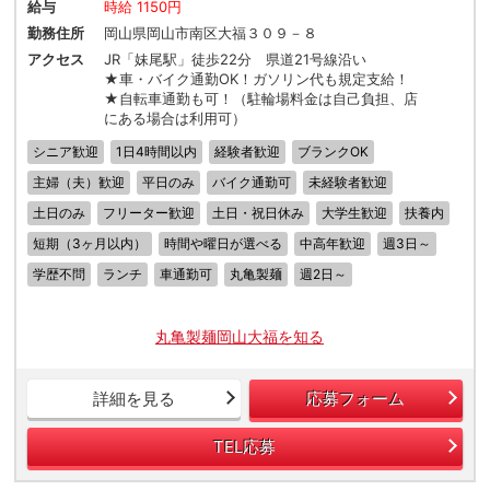
給与
時給 1150円
勤務住所
岡山県岡山市南区大福３０９－８
アクセス
JR「妹尾駅」徒歩22分 県道21号線沿い
★車・バイク通勤OK！ガソリン代も規定支給！
★自転車通勤も可！（駐輪場料金は自己負担、店
にある場合は利用可）
シニア歓迎
1日4時間以内
経験者歓迎
ブランクOK
主婦（夫）歓迎
平日のみ
バイク通勤可
未経験者歓迎
土日のみ
フリーター歓迎
土日・祝日休み
大学生歓迎
扶養内
短期（3ヶ月以内）
時間や曜日が選べる
中高年歓迎
週3日～
学歴不問
ランチ
車通勤可
丸亀製麺
週2日～
丸亀製麺岡山大福を知る
詳細を見る
応募フォーム
TEL応募