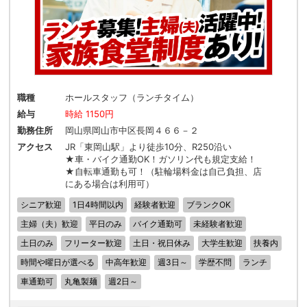
職種
ホールスタッフ（ランチタイム）
給与
時給 1150円
勤務住所
岡山県岡山市中区長岡４６６－２
アクセス
JR「東岡山駅」より徒歩10分、R250沿い
★車・バイク通勤OK！ガソリン代も規定支給！
★自転車通勤も可！（駐輪場料金は自己負担、店
にある場合は利用可）
シニア歓迎
1日4時間以内
経験者歓迎
ブランクOK
主婦（夫）歓迎
平日のみ
バイク通勤可
未経験者歓迎
土日のみ
フリーター歓迎
土日・祝日休み
大学生歓迎
扶養内
時間や曜日が選べる
中高年歓迎
週3日～
学歴不問
ランチ
車通勤可
丸亀製麺
週2日～