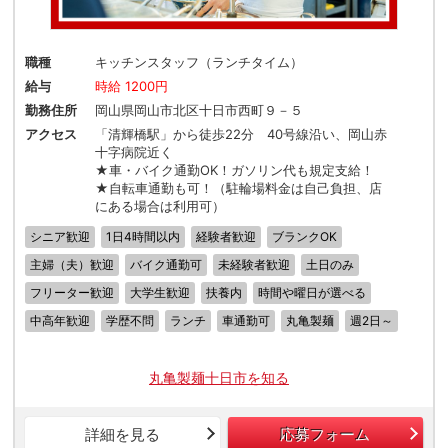
職種
キッチンスタッフ（ランチタイム）
給与
時給 1200円
勤務住所
岡山県岡山市北区十日市西町９－５
アクセス
「清輝橋駅」から徒歩22分 40号線沿い、岡山赤
十字病院近く
★車・バイク通勤OK！ガソリン代も規定支給！
★自転車通勤も可！（駐輪場料金は自己負担、店
にある場合は利用可）
シニア歓迎
1日4時間以内
経験者歓迎
ブランクOK
主婦（夫）歓迎
バイク通勤可
未経験者歓迎
土日のみ
フリーター歓迎
大学生歓迎
扶養内
時間や曜日が選べる
中高年歓迎
学歴不問
ランチ
車通勤可
丸亀製麺
週2日～
丸亀製麺十日市を知る
詳細を見る
応募フォーム