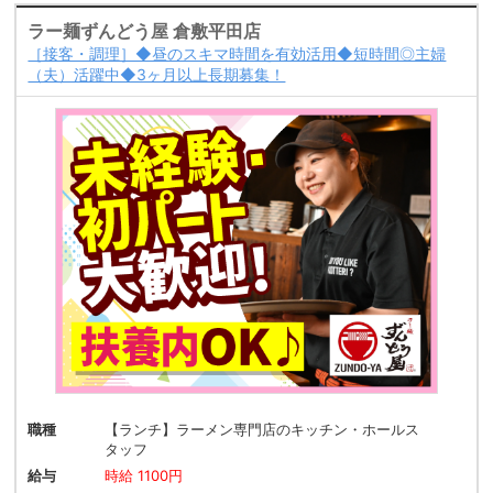
ラー麺ずんどう屋 倉敷平田店
［接客・調理］◆昼のスキマ時間を有効活用◆短時間◎主婦
（夫）活躍中◆3ヶ月以上長期募集！
職種
【ランチ】ラーメン専門店のキッチン・ホールス
タッフ
給与
時給 1100円