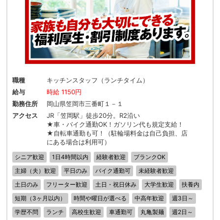
職種
キッチンスタッフ（ランチタイム）
給与
時給 1150円
勤務住所
岡山県笠岡市三番町１－１
アクセス
JR「笠岡駅」徒歩20分。R2沿い
★車・バイク通勤OK！ガソリン代も規定支給！
★自転車通勤も可！（駐輪場料金は自己負担、店
にある場合は利用可）
シニア歓迎
1日4時間以内
経験者歓迎
ブランクOK
主婦（夫）歓迎
平日のみ
バイク通勤可
未経験者歓迎
土日のみ
フリーター歓迎
土日・祝日休み
大学生歓迎
扶養内
短期（3ヶ月以内）
時間や曜日が選べる
中高年歓迎
週3日～
学歴不問
ランチ
高校生歓迎
車通勤可
丸亀製麺
週2日～