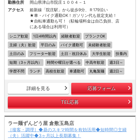
勤務住所
岡山県津山市院庄１００４－１
アクセス
姫新線「院庄駅」から徒歩9分、Ｒ179沿い
★車・バイク通勤OK！ガソリン代も規定支給！
★自転車通勤も可！（駐輪場料金は自己負担、店
にある場合は利用可）
シニア歓迎
1日4時間以内
経験者歓迎
ブランクOK
主婦（夫）歓迎
平日のみ
バイク通勤可
未経験者歓迎
土日のみ
フリーター歓迎
土日・祝日休み
大学生歓迎
扶養内
短期（3ヶ月以内）
時間や曜日が選べる
中高年歓迎
週3日～
学歴不問
ランチ
高校生歓迎
車通勤可
丸亀製麺
週2日～
詳細を見る
応募フォーム
TEL応募
ラー麺ずんどう屋 倉敷玉島店
［接客・調理］◆昼のスキマ時間を有効活用◆短時間◎主婦
（夫）活躍中◆3ヶ月以上長期募集！