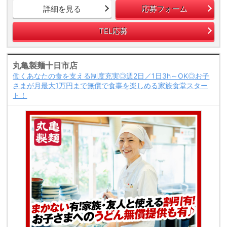
詳細を見る
応募フォーム
TEL応募
丸亀製麺十日市店
働くあなたの食を支える制度充実◎週2日／1日3h～OK◎お子
さまが月最大1万円まで無償で食事を楽しめる家族食堂スター
ト！