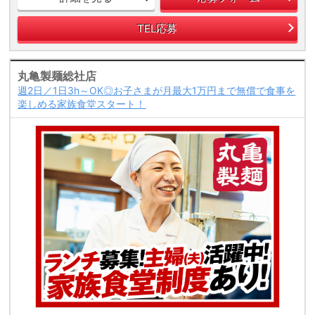
TEL応募
丸亀製麺総社店
週2日／1日3h～OK◎お子さまが月最大1万円まで無償で食事を
楽しめる家族食堂スタート！