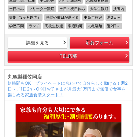
主婦（夫）歓迎
平日のみ
バイク通勤可
未経験者歓迎
土日のみ
フリーター歓迎
土日・祝日休み
大学生歓迎
扶養内
短期（3ヶ月以内）
時間や曜日が選べる
中高年歓迎
週3日～
学歴不問
ランチ
高校生歓迎
車通勤可
丸亀製麺
週2日～
詳細を見る
応募フォーム
TEL応募
丸亀製麺笠岡店
短時間もOK！プライベートに合わせて自分らしく働ける！週2
日～／1日2h～OK◎お子さまが月最大1万円まで無償で食事を
楽しめる家族食堂スタート！