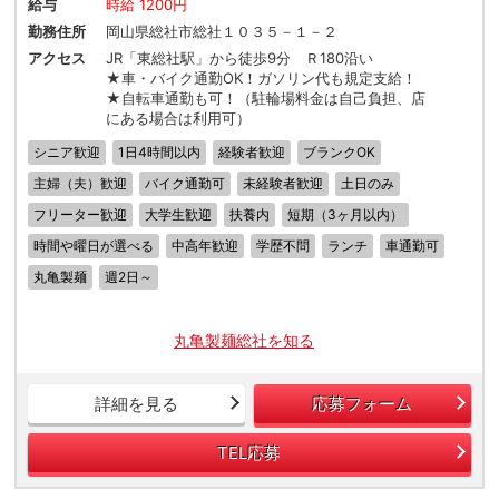
給与
時給 1200円
勤務住所
岡山県総社市総社１０３５－１－２
アクセス
JR「東総社駅」から徒歩9分 Ｒ180沿い
★車・バイク通勤OK！ガソリン代も規定支給！
★自転車通勤も可！（駐輪場料金は自己負担、店
にある場合は利用可）
シニア歓迎
1日4時間以内
経験者歓迎
ブランクOK
主婦（夫）歓迎
バイク通勤可
未経験者歓迎
土日のみ
フリーター歓迎
大学生歓迎
扶養内
短期（3ヶ月以内）
時間や曜日が選べる
中高年歓迎
学歴不問
ランチ
車通勤可
丸亀製麺
週2日～
丸亀製麺総社を知る
詳細を見る
応募フォーム
TEL応募