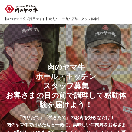
【肉のヤマ牛公式採用サイト】焼肉丼・牛肉丼店舗スタッフ募集中
肉のヤマ牛
ホール・キッチン
スタッフ募集
お客さまの目の前で調理して感動体
験を届けよう！
「切りたて」「焼きたて」のお肉を好きなだけ！
肉のヤマ牛では私たちと一緒に、美味しい牛肉丼をお客さま