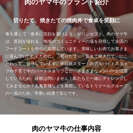
肉のヤマ牛のブランド紹介
切りたて、焼きたての焼肉丼で食卓を笑顔に
食を通じて「食卓に笑顔を届けよう」がコンセプト。肉のヤマ牛
は、笑顔が溢れる、地域のコミュニティーの場を目指して全国の
フードコートを中心に展開しています。美味しいお肉でお客さま
に喜んでいただくために、「切りたて」「炭火で焼きたて」にこ
だわってご提供しています。未経験スタートのアルバイトスタッ
フや子育て中のパートスタッフなど、さまざまなメンバーが活躍
しているため、経験は問いません！私たちと一緒にチャレンジし
てみませんか？丸亀製麺などを展開しているトリドールグループ
の一員のため、手厚い待遇で安心です。
肉のヤマ牛の仕事内容