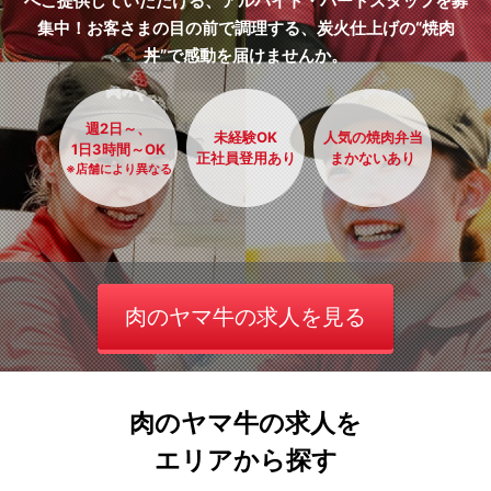
へご提供していただける、アルバイト・パートスタッフを募
集中！お客さまの目の前で調理する、炭火仕上げの“焼肉
丼”で感動を届けませんか。
週2日～、
未経験OK
人気の焼肉弁当
1日3時間～OK
正社員登用あり
まかないあり
※店舗により異なる
肉のヤマ牛の求人を見る
肉のヤマ牛の求人を
エリアから探す